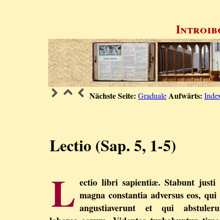
Introib
Nächste Seite:
Aufwärts:
Graduale
Inde
Lectio (Sap. 5, 1-5)
L
ectio libri sapientiæ. Stabunt justi 
magna constantia adversus eos, qui 
angustiaverunt et qui abstuleru