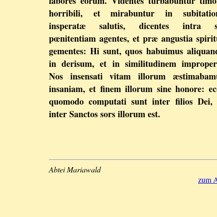
labores eorum. Videntes turbabuntur timo
horribili, et mirabuntur in subitatio
insperatæ salutis, dicentes intra s
pœnitentiam agentes, et præ angustia spirit
gementes: Hi sunt, quos habuimus aliquan
in derisum, et in similitudinem improperi
Nos insensati vitam illorum æstimabam
insaniam, et finem illorum sine honore: ec
quomodo computati sunt inter filios Dei, 
inter Sanctos sors illorum est.
Abtei Mariawald
zum A