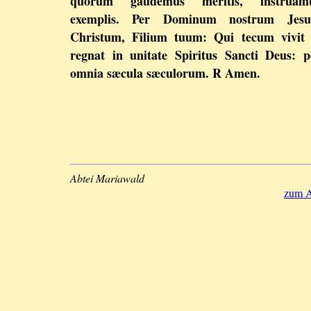
quorum gaudemus meritis, instruam
exemplis. Per Dominum nostrum Jes
Christum, Filium tuum: Qui tecum vivit 
regnat in unitate Spiritus Sancti Deus: p
omnia sæcula sæculorum. R Amen.
Abtei Mariawald
zum A