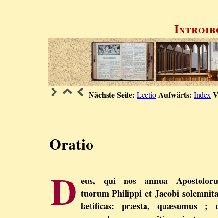
Introib
Nächste Seite:
Aufwärts:
V
Lectio
Index
Oratio
D
eus, qui nos annua Apostolor
tuorum Philippi et Jacobi solemnita
lætificas: præsta, quæsumus ; u