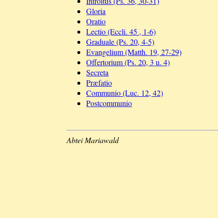
Introitus (Ps. 36, 30-31)
Gloria
Oratio
Lectio (Eccli. 45 , 1-6)
Graduale (Ps. 20, 4-5)
Evangelium (Matth. 19, 27-29)
Offertorium (Ps. 20, 3 u. 4)
Secreta
Præfatio
Communio (Luc. 12, 42)
Postcommunio
Abtei Mariawald