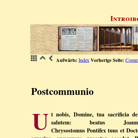
Introib
Aufwärts:
Vorherige Seite:
Index
Comm
Postcommunio
U
t nobis, Domine, tua sacrificia de
salutem: beatus Joann
Chrysostomus Pontifex tuus et Doct