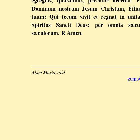
egregius, quæsumus, precator accedat. P
Dominum nostrum Jesum Christum, Fili
tuum: Qui tecum vivit et regnat in unita
Spiritus Sancti Deus: per omnia sæcu
sæculorum. R Amen.
Abtei Mariawald
zum A