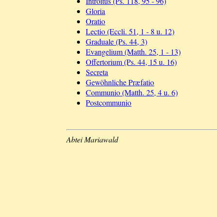
Introitus (Ps. 118, 95 - 96)
Gloria
Oratio
Lectio (Eccli. 51, 1 - 8 u. 12)
Graduale (Ps. 44, 3)
Evangelium (Matth. 25, 1 - 13)
Offertorium (Ps. 44, 15 u. 16)
Secreta
Gewöhnliche Præfatio
Communio (Matth. 25, 4 u. 6)
Postcommunio
Abtei Mariawald