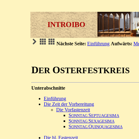
INTROIBO
Nächste Seite:
Einführung
Aufwärts:
Me
D
O
ER
STERFESTKREIS
Unterabschnitte
Einführung
Die Zeit der Vorbereitung
Die Vorfastenzeit
S
S
ONNTAG
EPTUAGESIMA
S
S
ONNTAG
EXAGESIMA
S
Q
ONNTAG
UINQUAGESIMA
Die hl. Fastenzeit