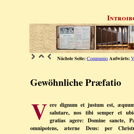
Introib
Nächste Seite:
Aufwärts:
Communio
V
Gewöhnliche Præfatio
V
ere dignum et justum est, æquum
salutare, nos tibi semper et ubi
gratias agere: Domine sancte, Pa
omnipotens, æterne Deus: per Christ