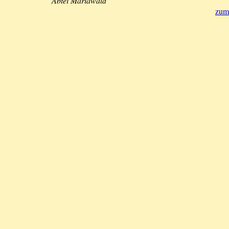
Abtei Mariawald
zum