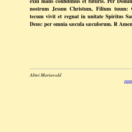
exui malis confidimus et futuris. Per Dom
nostrum Jesum Christum, Filium tuum: 
tecum vivit et regnat in unitate Spiritus Sa
Deus: per omnia sæcula sæculorum. R Amen
Abtei Mariawald
zum