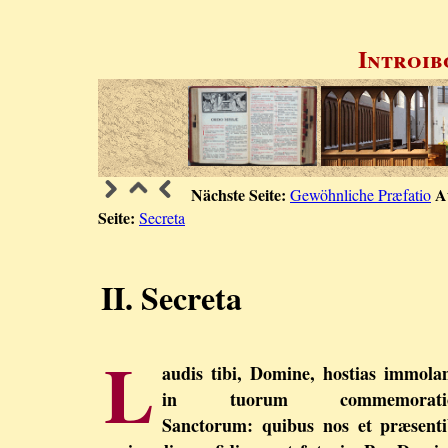
Introib
Nächste Seite:
A
Gewöhnliche Præfatio
Seite:
Secreta
II. Secreta
L
audis tibi, Domine, hostias immol
in tuorum commemorati
Sanctorum: quibus nos et præsent