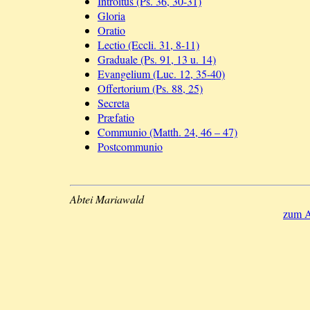
Introitus (Ps. 36, 30-31)
Gloria
Oratio
Lectio (Eccli. 31, 8-11)
Graduale (Ps. 91, 13 u. 14)
Evangelium (Luc. 12, 35-40)
Offertorium (Ps. 88, 25)
Secreta
Præfatio
Communio (Matth. 24, 46 – 47)
Postcommunio
Abtei Mariawald
zum A