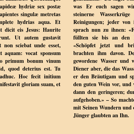
 lapideæ hydriæ sex postæ
was Er euch sagen wir
pientes singulæ metretas
steinerne Wasserkrüg
Implete hydrias aqua. Et
Reinigungen; jeder von 
dicit eis Jesus: Haurite
sprach nun zu ihnen: «F
erunt. Ut autem gustavit
füllten sie bis an den
t non sciebat unde esset,
«Schöpfet jetzt und br
ant aquam: vocat sponsum
brachten ihm davon. De
homo primum bonum vinum
gewordene Wasser und w
id, quod deterius est. Tu
Diener aber, die das Wass
dhuc. Hoc fecit initium
er den Bräutigam und sp
ifestavit gloriam suam, et
den guten Wein vor, und 
dann den geringeren; dur
aufgehoben.» – So macht
mit Seinen Wundern und o
Jünger glaubten an Ihn.