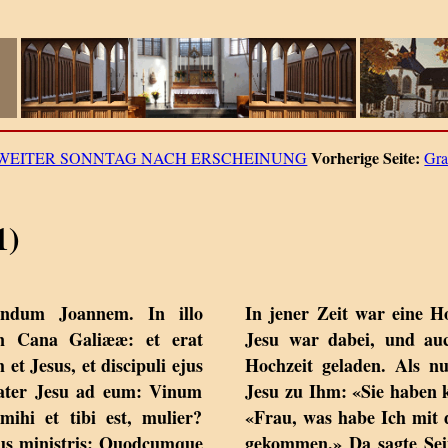
Vorherige Seite:
WEITER SONNTAG NACH ERSCHEINUNG
Gra
1)
cundum Joannem. In illo
In jener Zeit war eine H
in Cana Galiææ: et erat
Jesu war dabei, und au
et Jesus, et discipuli ejus
Hochzeit geladen. Als n
 Mater Jesu ad eum: Vinum
Jesu zu Ihm: «Sie haben 
mihi et tibi est, mulier?
«Frau, was habe Ich mit 
jus ministris: Quodcumque
gekommen.» Da sagte Sein