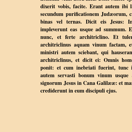
dixerit vobis, facite. Erant autem ibi
secundum purificationem Judæorum, ca
binas vel ternas. Dicit eis Jesus: 
impleverunt eas usque ad summum. Et 
nunc, et ferte architriclino. Et tul
architriclinus aquam vinum factam, e
ministri autem sciebant, qui hauser
architriclinus, et dicit ei: Omnis 
ponit: et cum inebriati fuerint, tunc 
autem servasti bonum vinum usque a
signorum Jesus in Cana Galilææ: et man
crediderunt in eum discipuli ejus.