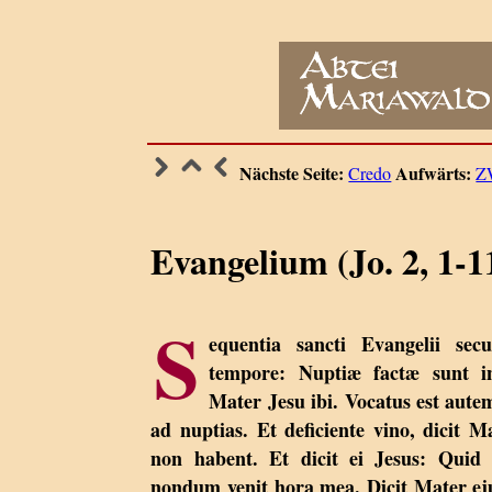
Nächste Seite:
Aufwärts:
Credo
Z
Evangelium (Jo. 2, 1-1
S
equentia sancti Evangelii se
tempore: Nuptiæ factæ sunt 
Mater Jesu ibi. Vocatus est autem 
ad nuptias. Et deficiente vino, dicit
non habent. Et dicit ei Jesus: Quid 
nondum venit hora mea. Dicit Mater e