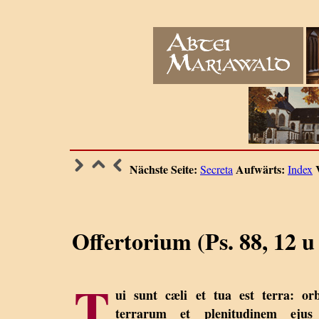
Nächste Seite:
Aufwärts:
Secreta
Index
Offertorium (Ps. 88, 12 u
T
ui sunt cæli et tua est terra: o
terrarum et plenitudinem ejus