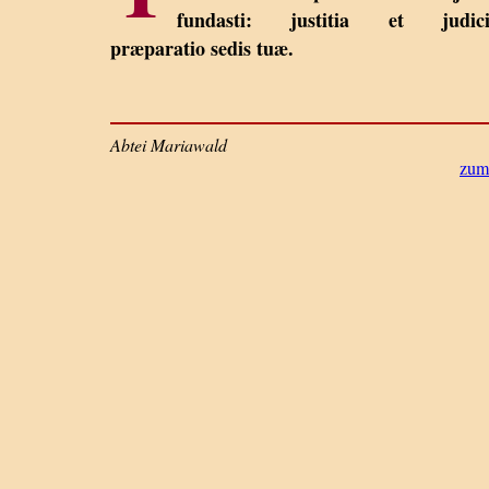
fundasti: justitia et judic
præparatio sedis tuæ.
Abtei Mariawald
zum