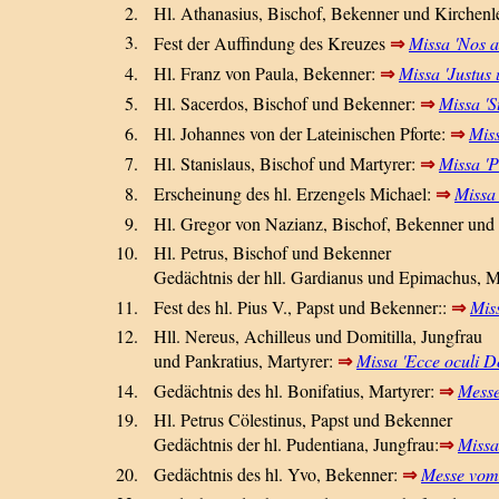
2.
Hl. Athanasius, Bischof, Bekenner und Kirchenl
3.
⇒
Fest der Auffindung des Kreuzes
Missa 'Nos 
⇒
4.
Hl. Franz von Paula, Bekenner:
Missa 'Justus 
⇒
5.
Hl. Sacerdos, Bischof und Bekenner:
Missa 'St
⇒
6.
Hl. Johannes von der Lateinischen Pforte:
Miss
⇒
7.
Hl. Stanislaus, Bischof und Martyrer:
Missa 'P
⇒
8.
Erscheinung des hl. Erzengels Michael:
Missa
9.
Hl. Gregor von Nazianz, Bischof, Bekenner und
10.
Hl. Petrus, Bischof und Bekenner
Gedächtnis der hll. Gardianus und Epimachus, Ma
⇒
11.
Fest des hl. Pius V., Papst und Bekenner::
Miss
12.
Hll. Nereus, Achilleus und Domitilla, Jungfrau
⇒
und Pankratius, Martyrer:
Missa 'Ecce oculi D
⇒
14.
Gedächtnis des hl. Bonifatius, Martyrer:
Messe
19.
Hl. Petrus Cölestinus, Papst und Bekenner
⇒
Gedächtnis der hl. Pudentiana, Jungfrau:
Missa
⇒
20.
Gedächtnis des hl. Yvo, Bekenner:
Messe vom