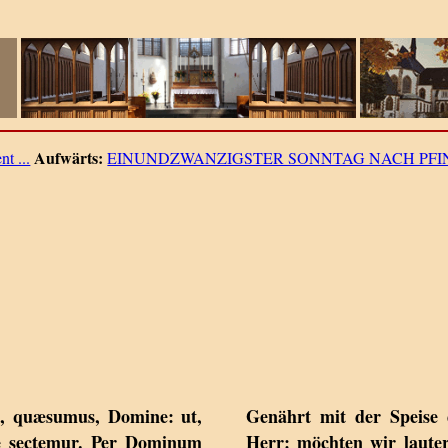
Aufwärts:
t ...
EINUNDZWANZIGSTER SONNTAG NACH PFI
i, quæsumus, Domine: ut,
Genährt mit der Speise d
e sectemur. Per Dominum
Herr: möchten wir laute