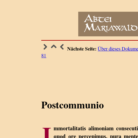
Nächste Seite:
Über dieses Dokumen
81
Postcommunio
I
mmortalitatis alimoniam consecut
quod ore percepimus, pura ment