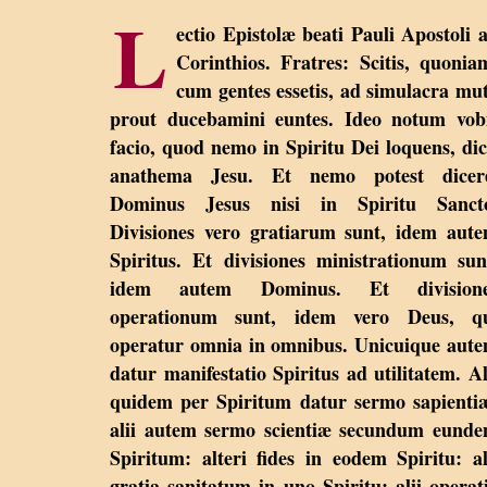
L
ectio Epistolæ beati Pauli Apostoli 
Corinthios. Fratres: Scitis, quonia
cum gentes essetis, ad simulacra mu
prout ducebamini euntes. Ideo notum vob
facio, quod nemo in Spiritu Dei loquens, dic
anathema Jesu. Et nemo potest dicer
Dominus Jesus nisi in Spiritu Sanct
Divisiones vero gratiarum sunt, idem aut
Spiritus. Et divisiones ministrationum sun
idem autem Dominus. Et division
operationum sunt, idem vero Deus, q
operatur omnia in omnibus. Unicuique aut
datur manifestatio Spiritus ad utilitatem. Al
quidem per Spiritum datur sermo sapienti
alii autem sermo scientiæ secundum eund
Spiritum: alteri fides in eodem Spiritu: al
gratia sanitatum in uno Spiritu: alii operat