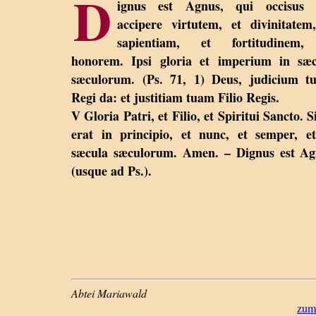
D
ignus est Agnus, qui occisus e
accipere virtutem, et divinitatem
sapientiam, et fortitudinem,
honorem. Ipsi gloria et imperium in sæc
sæculorum. (Ps. 71, 1) Deus, judicium t
Regi da: et justitiam tuam Filio Regis.
V Gloria Patri, et Filio, et Spiritui Sancto. S
erat in principio, et nunc, et semper, e
sæcula sæculorum. Amen. – Dignus est Ag
(usque ad Ps.).
Abtei Mariawald
zum