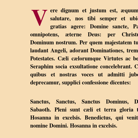
V
ere dignum et justum est, æquum
salutare, nos tibi semper et ubi
gratias agere: Domine sancte, Pa
omnipotens, æterne Deus: per Christ
Dominum nostrum. Per quem majestatem t
laudant Angeli, adorant Dominationes, tre
Potestates. Cæli cælorumque Virtutes ac b
Seraphim socia exsultatione concelebrant.
quibus et nostras voces ut admitti jube
deprecamur, supplici confessione dicentes:
Sanctus, Sanctus, Sanctus Dominus, D
Sabaoth. Pleni sunt cæli et terra gloria 
Hosanna in excelsis. Benedictus, qui veni
nomine Domini. Hosanna in excelsis.