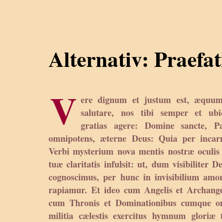
Alternativ: Praefa
V
ere dignum et justum est, æquum
salutare, nos tibi semper et ubi
gratias agere: Domine sancte, Pa
omnipotens, æterne Deus: Quia per incar
Verbi mysterium nova mentis nostræ oculis
tuæ claritatis infulsit: ut, dum visibiliter 
cognoscimus, per hunc in invisibilium am
rapiamur. Et ideo cum Angelis et Archange
cum Thronis et Dominationibus cumque o
militia cælestis exercitus hymnum gloriæ