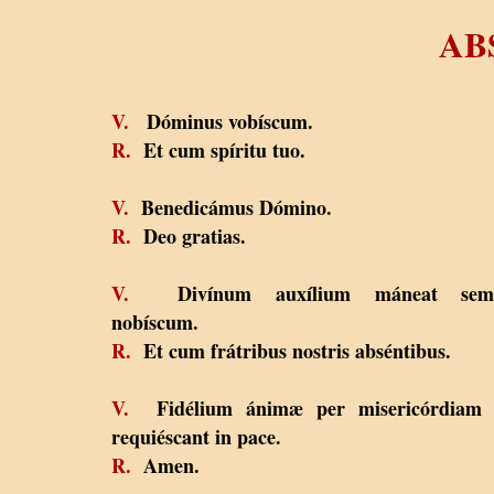
AB
V.
Dóminus vobíscum.
R.
Et cum spíritu tuo.
V.
Benedicámus Dómino.
R.
Deo gratias.
V.
Divínum auxílium máneat sem
nobíscum.
R.
Et cum frátribus nostris abséntibus.
V.
Fidélium ánimæ per misericórdiam 
requiéscant in pace.
R.
Amen.