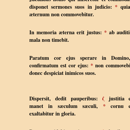
disponet sermones suos in judicio:
*
quia
æternum non commovebitur.
In memoria æterna erit justus:
*
ab auditi
mala non timebit.
Paratum cor ejus sperare in Domin
confirmatum est cor ejus:
*
non commovebi
donec despiciat inimicos suos.
Dispersit, dedit pauperibus:
ζ
justitia e
manet in sæculum sæculi,
*
cornu e
exaltabitur in gloria.