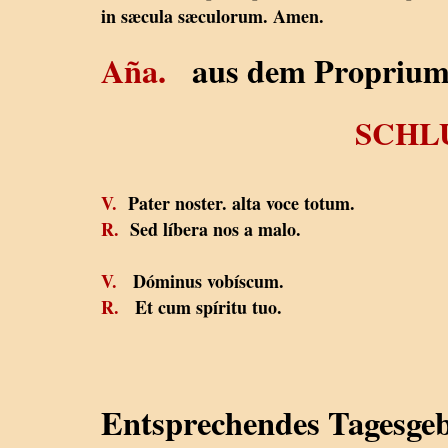
in sæcula sæculorum. Amen.
Aña.
aus dem Propriu
SCHL
V.
Pater noster. alta voce totum.
R.
Sed líbera nos a malo.
V.
Dóminus vobíscum.
R.
Et cum spíritu tuo.
Entsprechendes Tagesgeb