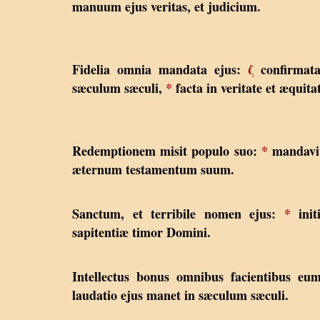
manuum ejus veritas, et judicium.
Fidelia omnia mandata ejus:
ζ
confirmata
sæculum sæculi,
*
facta in veritate et æquita
Redemptionem misit populo suo:
*
mandavit
æternum testamentum suum.
Sanctum, et terribile nomen ejus:
*
init
sapitentiæ timor Domini.
Intellectus bonus omnibus facientibus e
laudatio ejus manet in sæculum sæculi.