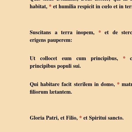
habitat,
*
et humilia respicit in cœlo et in te
Suscitans a terra inopem,
*
et de sterc
erigens pauperem:
Ut collocet eum cum principibus,
*
c
principibus populi sui.
Qui habitare facit sterilem in domo,
*
mat
filiorum lætantem.
Gloria Patri, et Filio,
*
et Spiritui sancto.