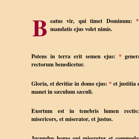
B
eatus vir, qui timet Dominum:
*
mandatis ejus volet nimis.
Potens in terra erit semen ejus:
*
genera
rectorum benedicetur.
Gloria, et devitiæ in domo ejus:
*
et justitia 
manet in sæculum sæculi.
Exortum est in tenebris lumen recti
misericors, et miserator, et justus.
Jucundus homo qui miseretur et commod