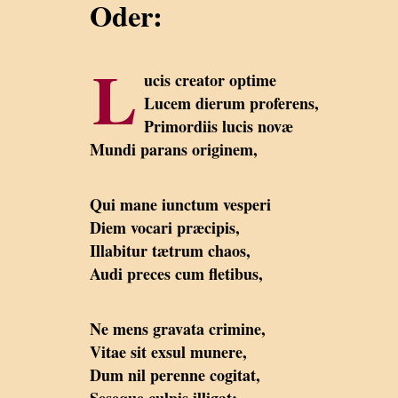
Oder:
L
ucis creator optime
Lucem dierum proferens,
Primordiis lucis novæ
Mundi parans originem,
Qui mane iunctum vesperi
Diem vocari præcipis,
Illabitur tætrum chaos,
Audi preces cum fletibus,
Ne mens gravata crimine,
Vitae sit exsul munere,
Dum nil perenne cogitat,