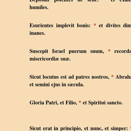
humiles.
Esurientes implevit bonis:
*
et divites dim
inanes.
Suscepit Israel puerum suum,
*
recorda
misericordiæ suæ.
Sicut locutus est ad patres nostros,
*
Abrah
et semini ejus in sæcula.
Gloria Patri, et Filio,
*
et Spiritui sancto.
Sicut erat in principio, et nunc, et simper: