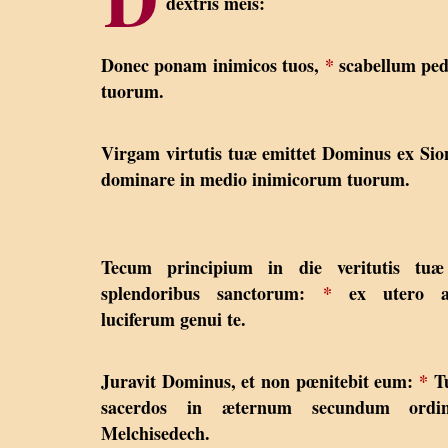
dextris meis:
Donec ponam inimicos tuos,
*
scabellum pe
tuorum.
Virgam virtutis tuæ emittet Dominus ex Si
dominare in medio inimicorum tuorum.
Tecum principium in die veritutis tuæ
splendoribus sanctorum:
*
ex utero a
luciferum genui te.
Juravit Dominus, et non pœnitebit eum:
*
Tu
sacerdos in æternum secundum ordi
Melchisedech.