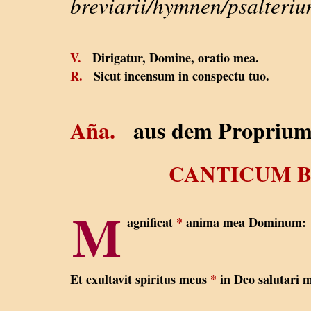
breviarii/hymnen/psalteriu
V.
Dirigatur, Domine, oratio mea.
R.
Sicut incensum in conspectu tuo.
Aña.
aus dem Propriu
CANTICUM B
M
agnificat
*
anima mea Dominum:
Et exultavit spiritus meus
*
in Deo salutari 