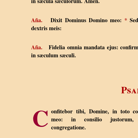
in sæcula sæculorum. Amen.
Aña.
Dixit Dominus Domino meo:
*
Sed
dextris meis:
Aña.
Fidelia omnia mandata ejus: confirm
in sæculum sæculi.
Psa
C
onfitebor tibi, Domine, in toto c
meo: in consilio justorum,
congregatione.