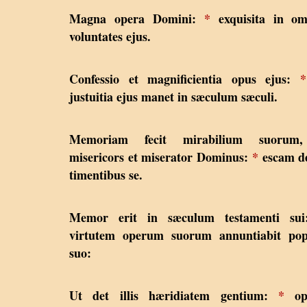
Magna opera Domini:
*
exquisita in om
voluntates ejus.
Confessio et magnificientia opus ejus:
*
justuitia ejus manet in sæculum sæculi.
Memoriam fecit mirabilium suoru
misericors et miserator Dominus:
*
escam de
timentibus se.
Memor erit in sæculum testamenti su
virtutem operum suorum annuntiabit pop
suo:
Ut det illis hæridiatem gentium:
*
op