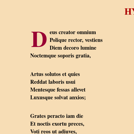
H
D
eus creator omnium
Polique rector, vestiens
Diem decoro lumine
Noctemque soporis gratia,
Artus solutos et quies
Reddat laboris usui
Mentesque fessas allevet
Luxusque solvat anxios;
Grates peracto iam die
Et noctis exortu preces,
Voti reos ut adiuves,