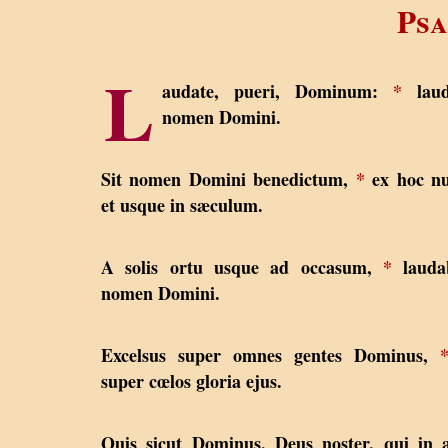
Psa
L
audate, pueri, Dominum:
*
laud
nomen Domini.
Sit nomen Domini benedictum,
*
ex hoc nu
et usque in sæculum.
A solis ortu usque ad occasum,
*
laudab
nomen Domini.
Excelsus super omnes gentes Dominus,
super cœlos gloria ejus.
Quis sicut Dominus, Deus noster, qui in a