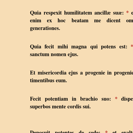
Quia respexit humilitatem ancillæ suæ:
*
e
enim ex hoc beatam me dicent om
generationes.
Quia fecit mihi magna qui potens est:
sanctum nomen ejus.
Et misericordia ejus a progenie in progen
timentibus eum.
Fecit potentiam in brachio suo:
*
dispe
superbos mente cordis sui.
Deposuit potentes de sede:
*
et exalta