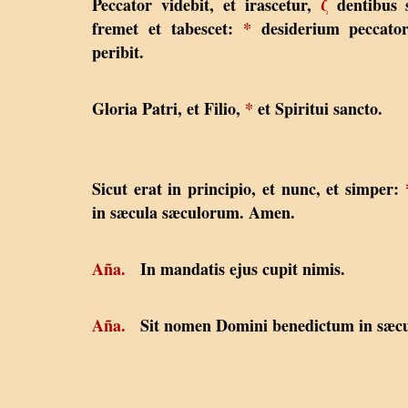
Peccator videbit, et irascetur,
ζ
dentibus s
fremet et tabescet:
*
desiderium peccato
peribit.
Gloria Patri, et Filio,
*
et Spiritui sancto.
Sicut erat in principio, et nunc, et simper:
in sæcula sæculorum. Amen.
Aña.
In mandatis ejus cupit nimis.
Aña.
Sit nomen Domini benedictum in sæcu