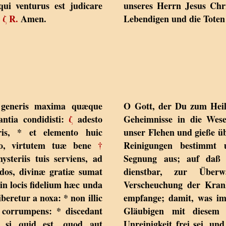
qui venturus est judicare
unseres Herrn Jesus Chr
.
ζ
R.
Amen.
Lebendigen und die Toten
 generis maxima quæque
O Gott, der Du zum Heil
ntia condidisti:
ζ
adesto
Geheimnisse in die Wese
tris, * et elemento huic
unser Flehen und gieße üb
ato, virtutem tuæ bene
†
Reinigungen bestimmt u
steriis tuis serviens, ad
Segnung aus; auf daß 
dos, divinæ gratiæ sumat
dienstbar, zur Über
 in locis fidelium hæc unda
Verscheuchung der Kran
iberetur a noxa: * non illic
empfange; damit, was i
corrumpens: * discedant
Gläubigen mit diesem 
si quid est, quod aut
Unreinigkeit frei sei, un