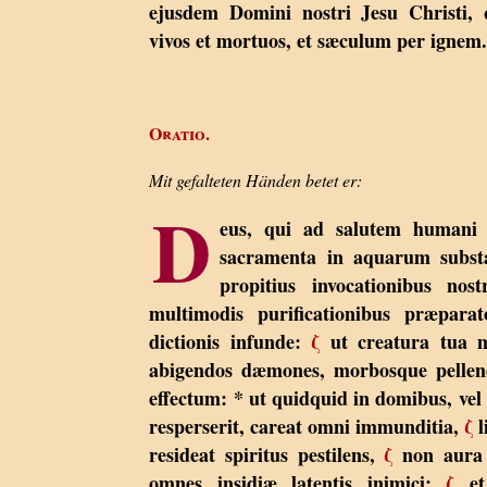
ejusdem Domini nostri Jesu Christi, 
vivos et mortuos, et sæculum per ignem
Oratio.
Mit gefalteten Händen betet er:
D
eus, qui ad salutem humani
sacramenta in aquarum substa
propitius invocationibus nos
multimodis purificationibus præpar
dictionis infunde:
ζ
ut creatura tua my
abigendos dæmones, morbosque pellen
effectum: * ut quidquid in domibus, vel
resperserit, careat omni immunditia,
ζ
l
resideat spiritus pestilens,
ζ
non aura 
omnes insidiæ latentis inimici:
ζ
et 