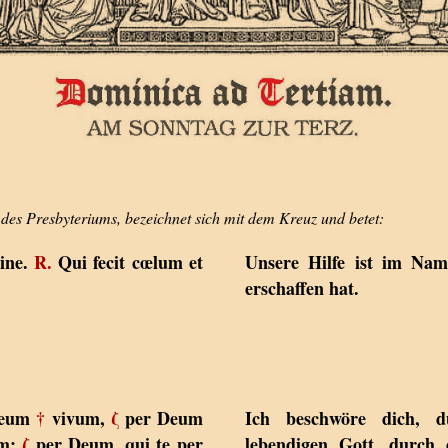
 des Presbyteriums, bezeichnet sich mit dem Kreuz und betet:
ine.
R.
Qui fecit cœlum et
Unsere Hilfe ist im Na
erschaffen hat.
 Deum
†
vivum,
ζ
per Deum
Ich beschwöre dich, 
um:
ζ
per Deum, qui te per
lebendigen Gott, durch