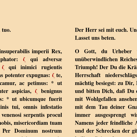
 tuo.
Der Herr sei mit euch. U
Lasset uns beten.
 insuperabilis imperii Rex,
O Gott, du Urheber u
mphator:
ζ
qui adversæ
unüberwindlichen Reiches
:
ζ
qui inimici rugientis
Triumph! Der Du die Kräf
ias potenter expugnas:
ζ
te,
Herrschaft niederschlä
ecamur, ac petimus: * ut
mächtig besiegst: zu Dir,
ter aspicias,
ζ
benignus
und bitten Dich, daß Du 
es: * ut ubicumque fuerit
mit Wohlgefallen ansehe
nis tui, omnis infestatio
mit dem Tau deiner Gnad
venenosi serpentis procul
immer ausgesprengt wi
s nobis, misericordiam tuam
Namens jeder feindliche 
ur. Per Dominum nostrum
und der Schrecken der gif