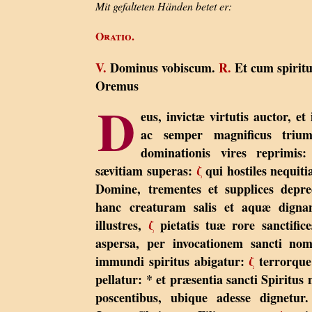
Mit gefalteten Händen betet er:
Oratio.
V.
Dominus vobiscum.
R.
Et cum spiritu
Oremus
D
eus, invictæ virtutis auctor, et
ac semper magnificus triu
dominationis vires reprimis
sævitiam superas:
ζ
qui hostiles nequit
Domine, trementes et supplices depr
hanc creaturam salis et aquæ dignan
illustres,
ζ
pietatis tuæ rore sanctific
aspersa, per invocationem sancti nomi
immundi spiritus abigatur:
ζ
terrorque 
pellatur: * et præsentia sancti Spiritu
poscentibus, ubique adesse dignet