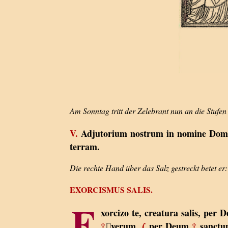
Am Sonntag tritt der Zelebrant nun an die Stufen
V.
Adjutorium nostrum in nomine Dom
terram.
Die rechte Hand über das Salz gestreckt betet er:
EXORCISMUS SALIS.
E
xorcizo te, creatura salis, per
†
verum,
ζ
per Deum
†
sanct