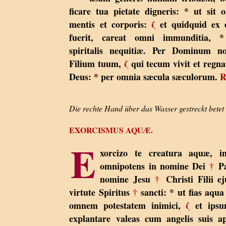
ficare tua pietate digneris: * ut sit
mentis et corporis:
ζ
et quidquid ex 
fuerit, careat omni immunditia, 
spiritalis nequitiæ. Per Dominum 
Filium tuum,
ζ
qui tecum vivit et regnat
Deus: * per omnia sæcula sæculorum.
R
Die rechte Hand über das Wasser gestreckt betet 
EXORCISMUS AQUÆ.
E
xorcizo te creatura aquæ,
omnipotens in nomine Dei
†
Pa
nomine Jesu
†
Christi Filii e
virtute Spiritus
†
sancti: * ut fias aqu
omnem potestatem inimici,
ζ
et ipsu
explantare valeas cum angelis suis ap