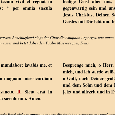
tecum vivit et regnat in
heilige Geist aber uns,
eus: * per omnia sæcula
gegenwärtig sein und un
Jesus Christus, Deinen S
Geistes mit Dir lebt und h
asser. Anschließend singt der Chor die Antiphon Asperges, wie unten.
hwasser und betet dabei den Psalm Miserere mei, Deus.
 mundabor: lavabis me, et
Besprenge mich, o Herr,
mich, und ich werde weiß
dum magnam misericordiam
o Gott, nach Deiner groß
und dem Sohn und dem He
 sancto.
R.
Sicut erat in
jetzt und allezeit und in 
cula sæculorum. Amen.
ria Patri nicht gesungen, sondern die Antiphon Asperges me wird unm