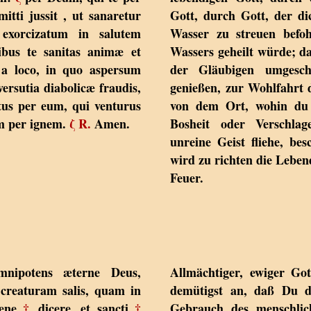
tti jussit , ut sanaretur
Gott, durch Gott, der di
l exorcizatum in salutem
Wasser zu streuen befoh
bus te sanitas animæ et
Wassers geheilt würde; d
t a loco, in quo aspersum
der Gläubigen umgesch
versutia diabolicæ fraudis,
genießen, zur Wohlfahrt 
us per eum, qui venturus
von dem Ort, wohin du 
um per ignem.
ζ
R.
Amen.
Bosheit oder Verschlage
unreine Geist fliehe, b
wird zu richten die Leben
Feuer.
nipotens æterne Deus,
Allmächtiger, ewiger Go
creaturam salis, quam in
demütigst an, daß Du d
bene
†
dicere, et sancti
†
Gebrauch des menschlich