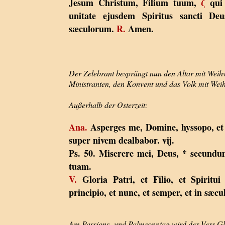
Jesum Christum, Filium tuum,
ζ
qui 
unitate ejusdem Spiritus sancti D
sæculorum.
R.
Amen.
Der Zelebrant besprängt nun den Altar mit Weihw
Ministranten, den Konvent und das Volk mit Wei
Außerhalb der Osterzeit:
Ana.
Asperges me, Domine, hyssopo, et
super nivem dealbabor. vij.
Ps. 50. Miserere mei, Deus, * secun
tuam.
V.
Gloria Patri, et Filio, et Spiritui
principio, et nunc, et semper, et in sæ
Am Passions- und Palmsonntag wird der Vers Glo