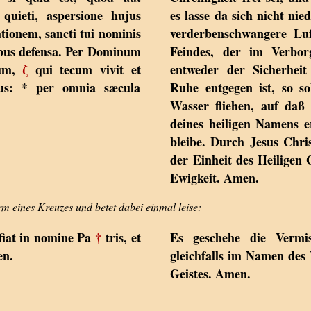
 quieti, aspersione hujus
es lasse da sich nicht ni
ationem, sancti tui nominis
verderbenschwangere Luf
bus defensa. Per Dominum
Feindes, der im Verbor
uum,
ζ
qui tecum vivit et
entweder der Sicherheit
eus: * per omnia sæcula
Ruhe entgegen ist, so s
Wasser fliehen, auf da
deines heiligen Namens e
bleibe. Durch Jesus Chri
der Einheit des Heiligen G
Ewigkeit. Amen.
rm eines Kreuzes und betet dabei einmal leise:
 fiat in nomine Pa
†
tris, et
Es geschehe die Vermi
en.
gleichfalls im Namen des
Geistes. Amen.