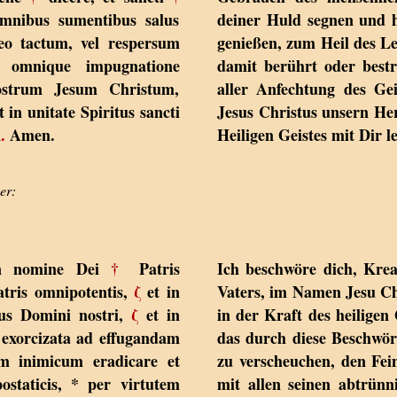
 omnibus sumentibus salus
deiner Huld segnen und he
eo tactum, vel respersum
genießen, zum Heil des Le
* omnique impugnatione
damit berührt oder bestr
nostrum Jesum Christum,
aller Anfechtung des Gei
 in unitate Spiritus sancti
Jesus Christus unsern Her
.
Amen.
Heiligen Geistes mit Dir l
er:
 in nomine Dei
†
Patris
Ich beschwöre dich, Kre
tris omnipotentis,
ζ
et in
Vaters, im Namen Jesu Chr
jus Domini nostri,
ζ
et in
in der Kraft des heiligen
a exorcizata ad effugandam
das durch diese Beschwör
m inimicum eradicare et
zu verscheuchen, den Fei
ostaticis, * per virtutem
mit allen seinen abtrünn