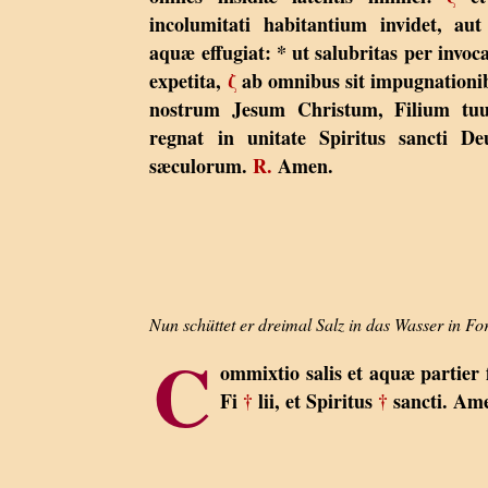
incolumitati habitantium invidet, aut
aquæ effugiat: * ut salubritas per invoc
expetita,
ζ
ab omnibus sit impugnationi
nostrum Jesum Christum, Filium t
regnat in unitate Spiritus sancti D
sæculorum.
R.
Amen.
Nun schüttet er dreimal Salz in das Wasser in Fo
C
ommixtio salis et aquæ partier
Fi
†
lii, et Spiritus
†
sancti. Am