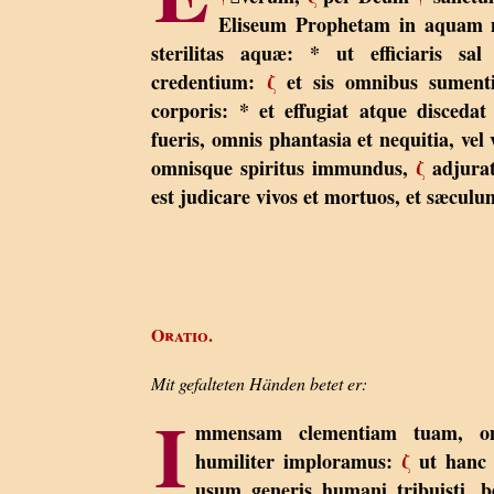
Eliseum Prophetam in aquam mi
sterilitas aquæ: * ut efficiaris sa
credentium:
ζ
et sis omnibus sumenti
corporis: * et effugiat atque disceda
fueris, omnis phantasia et nequitia, vel 
omnisque spiritus immundus,
ζ
adjurat
est judicare vivos et mortuos, et sæcul
Oratio.
Mit gefalteten Händen betet er:
I
mmensam clementiam tuam, om
humiliter imploramus:
ζ
ut hanc 
usum generis humani tribuisti, 