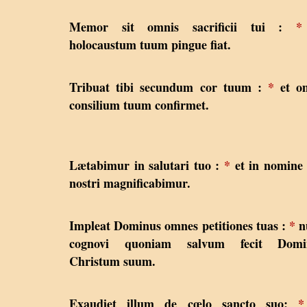
Memor sit omnis sacrificii tui :
*
holocaustum tuum pingue fiat.
Tribuat tibi secundum cor tuum :
*
et o
consilium tuum confirmet.
Lætabimur in salutari tuo :
*
et in nomine
nostri magnificabimur.
Impleat Dominus omnes petitiones tuas :
*
n
cognovi quoniam salvum fecit Domi
Christum suum.
Exaudiet illum de cœlo sancto suo:
*