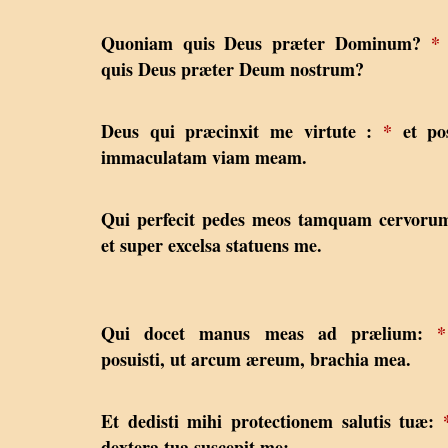
Quoniam quis Deus præter Dominum?
*
quis Deus præter Deum nostrum?
Deus qui præcinxit me virtute :
*
et pos
immaculatam viam meam.
Qui perfecit pedes meos tamquam cervoru
et super excelsa statuens me.
Qui docet manus meas ad prælium:
*
posuisti, ut arcum æreum, brachia mea.
Et dedisti mihi protectionem salutis tuæ:
dextera tua suscepit me: