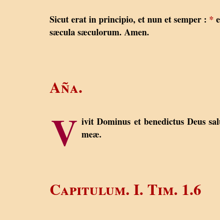
Sicut erat in principio, et nun et semper :
*
e
sæcula sæculorum. Amen.
Aña.
V
ivit Dominus et benedictus Deus sal
meæ.
Capitulum. I. Tim. 1.6