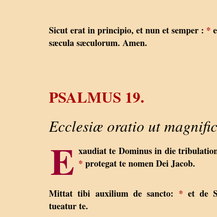
Sicut erat in principio, et nun et semper :
*
e
sæcula sæculorum. Amen.
PSALMUS 19.
Ecclesiæ oratio ut magnific
E
xaudiat te Dominus in die tribulation
*
protegat te nomen Dei Jacob.
Mittat tibi auxilium de sancto:
*
et de S
tueatur te.