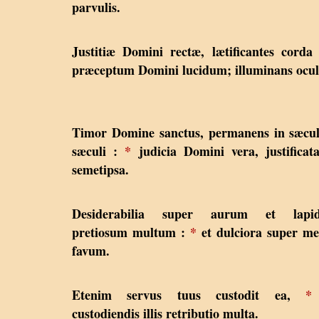
parvulis.
Justitiæ Domini rectæ, lætificantes cord
præceptum Domini lucidum; illuminans ocul
Timor Domine sanctus, permanens in sæcu
sæculi :
*
judicia Domini vera, justificat
semetipsa.
Desiderabilia super aurum et lapi
pretiosum multum :
*
et dulciora super me
favum.
Etenim servus tuus custodit ea,
*
custodiendis illis retributio multa.