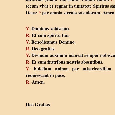
tecum vivit et regnat in unitatete Spiritus sa
Deus:
*
per omnia sæcula sæculorum. Amen
V.
Dominus vobiscum.
R.
Et cum spiritu tuo.
V.
Benedicamus Domino.
R.
Deo gratias.
V.
Divinum auxilium maneat semper nobisc
R.
Et cum fratribus nostris absentibus.
V.
Fidelium animæ per misericordiam 
requiescant in pace.
R.
Amen.
Deo Gratias