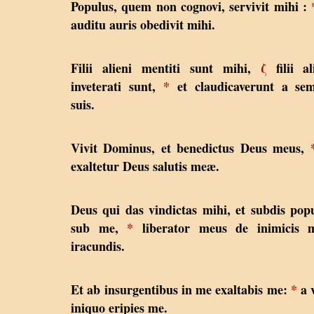
Populus, quem non cognovi, servivit mihi :
auditu auris obedivit mihi.
Filii alieni mentiti sunt mihi,
ζ
filii al
inveterati sunt,
*
et claudicaverunt a sem
suis.
Vivit Dominus, et benedictus Deus meus,
exaltetur Deus salutis meæ.
Deus qui das vindictas mihi, et subdis pop
sub me,
*
liberator meus de inimicis m
iracundis.
Et ab insurgentibus in me exaltabis me:
*
a 
iniquo eripies me.