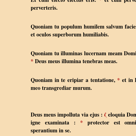
perverteris.
Quoniam tu populum humilem salvum facie
et oculos superborum humiliabis.
Quoniam tu illuminas lucernam meam Domi
*
Deus meus illumina tenebras meas.
Quoniam in te eripiar a tentatione,
*
et in
meo transgrediar murum.
Deus meus impolluta via ejus :
ζ
eloquia Do
igne examinata :
*
protector est omn
sperantium in se.