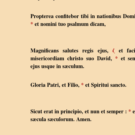
Propterea confitebor tibi in nationibus Dom
*
et nomini tuo psalmum dicam,
Magnificans salutes regis ejus,
ζ
et faci
misericordiam christo suo David,
*
et sem
ejus usque in sæculum.
Gloria Patri, et Filio,
*
et Spiritui sancto.
Sicut erat in principio, et nun et semper :
*
e
sæcula sæculorum. Amen.