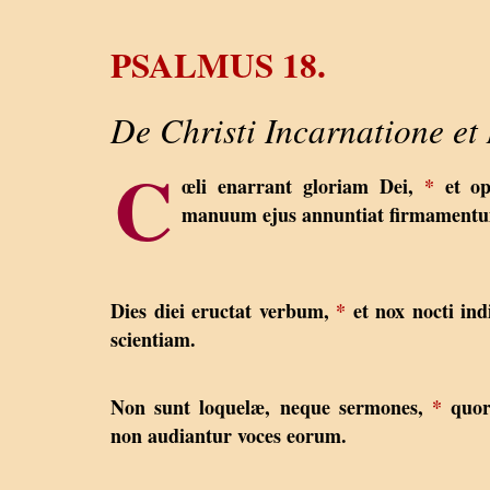
PSALMUS 18.
De Christi Incarnatione e
C
œli enarrant gloriam Dei,
*
et op
manuum ejus annuntiat firmament
Dies diei eructat verbum,
*
et nox nocti ind
scientiam.
Non sunt loquelæ, neque sermones,
*
quo
non audiantur voces eorum.