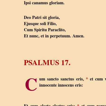
Ipsi canamus gloriam.
Deo Patri sit gloria,
Ejusque soli Filio,
Cum Spiritu Paraclito,
Et nunc, et in perpetuum. Amen.
PSALMUS 17.
C
um sancto sanctus eris,
*
et cum v
innocente innocens eris:
Et cum electo electus eris:
*
et cum perve