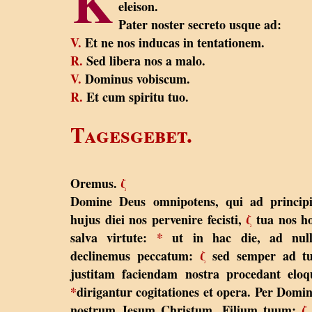
K
eleison.
Pater noster secreto usque ad:
V.
Et ne nos inducas in tentationem.
R.
Sed libera nos a malo.
V.
Dominus vobiscum.
R.
Et cum spiritu tuo.
Tagesgebet.
Oremus.
ζ
Domine Deus omnipotens, qui ad princip
hujus diei nos pervenire fecisti,
ζ
tua nos h
salva virtute:
*
ut in hac die, ad nul
declinemus peccatum:
ζ
sed semper ad t
justitam faciendam nostra procedant eloq
*
dirigantur cogitationes et opera. Per Dom
nostrum Jesum Christum, Filium tuum:
ζ