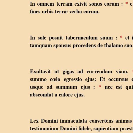
In omnem terram exivit sonus eorum :
*
e
fines orbis terræ verba eorum.
In sole posuit tabernaculum suum :
*
et i
tamquam sponsus procedens de thalamo suo
Exultavit ut gigas ad currendam viam,
summo cœlo egressio ejus: Et occursus e
usque ad summum ejus :
*
nec est qui
abscondat a calore ejus.
Lex Domini immaculata convertens animas
testimonium Domini fidele, sapientiam præs