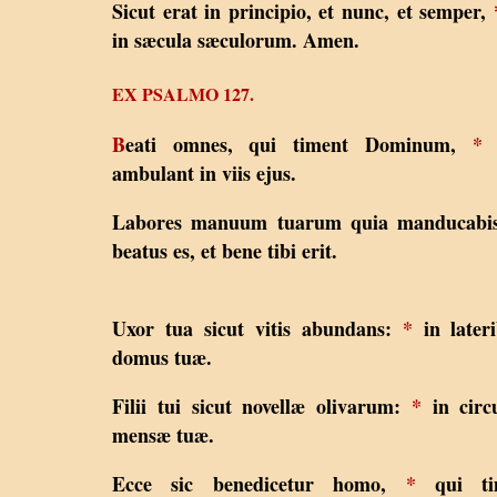
Sicut erat in principio, et nunc, et semper,
in sæcula sæculorum. Amen.
EX PSALMO 127.
B
eati omnes, qui timent Dominum,
*
q
ambulant in viis ejus.
Labores manuum tuarum quia manducabi
beatus es, et bene tibi erit.
Uxor tua sicut vitis abundans:
*
in later
domus tuæ.
Filii tui sicut novellæ olivarum:
*
in circ
mensæ tuæ.
Ecce sic benedicetur homo,
*
qui ti