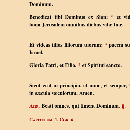
Dominum.
Benedicat tibi Dominus ex Sion:
*
et vid
bona Jerusalem omnibus diebus vitæ tuæ.
Et videas filios filiorum tuorum:
*
pacem su
Israël.
Gloria Patri, et Filio,
*
et Spiritui sancto.
Sicut erat in principio, et nunc, et semper,
in sæcula sæculorum. Amen.
Ana.
Beati omnes, qui timent Dominum.
ij.
Capitulum. 1. Cor. 6