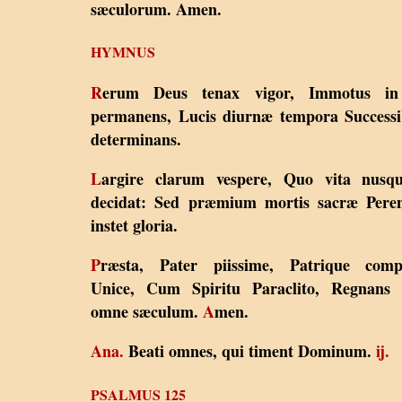
sæculorum. Amen.
HYMNUS
R
erum Deus tenax vigor, Immotus in
permanens, Lucis diurnæ tempora Success
determinans.
L
argire clarum vespere, Quo vita nusq
decidat: Sed præmium mortis sacræ Peren
instet gloria.
P
ræsta, Pater piissime, Patrique comp
Unice, Cum Spiritu Paraclito, Regnans 
omne sæculum.
A
men.
Ana.
Beati omnes, qui timent Dominum.
ij.
PSALMUS 125