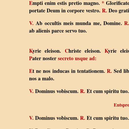
E
mpti enim estis pretio magno.
*
Glorificate
portate Deum in corpore vestro.
R.
Deo grati
V.
Ab occultis meis munda me, Domine.
R
ab alienis parce servo tuo.
K
yrie eleison.
C
hriste eleison.
K
yrie elei
P
ater noster
secreto usque ad:
E
t ne nos inducas in tentationem.
R.
Sed li
nos a malo.
V.
Dominus vobiscum.
R.
Et cum spiritu tuo.
Entspre
V.
Dominus vobiscum.
R.
Et cum spiritu tuo.