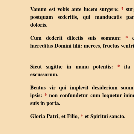
Vanum est vobis ante lucem surgere:
*
sur
postquam sederitis, qui manducatis pa
doloris.
Cum dederit dilectis suis somnun:
*
e
hæreditas Domini filii: merces, fructus ventri
Sicut sagittæ in manu potentis:
*
ita f
excussorum.
Beatus vir qui implevit desiderium suum
ipsis:
*
non confundetur cum loquetur inim
suis in porta.
Gloria Patri, et Filio,
*
et Spiritui sancto.