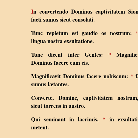
I
n convertendo Dominus captivitatem Sio
facti sumus sicut consolati.
Tunc repletum est gaudio os nostrum:
lingua nostra exsultatione.
Tunc dicent inter Gentes:
*
Magnifica
Dominus facere cum eis.
Magnificavit Dominus facere nobiscum:
*
f
sumus lætantes.
Converte, Domine, captivitatem nostra
sicut torrens in austro.
Qui seminant in lacrimis,
*
in exsultati
metent.