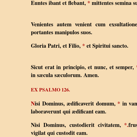
Euntes ibant et flebant,
*
mittentes semina s
Venientes autem venient cum exsultation
portantes manipulos suos.
Gloria Patri, et Filio,
*
et Spiritui sancto.
Sicut erat in principio, et nunc, et semper,
in sæcula sæculorum. Amen.
EX PSALMO 126.
N
isi Dominus, ædificaverit domum,
*
in va
laboraverunt qui ædificant eam.
Nisi Dominus, custodierit civitatem,
*.
fru
vigilat qui custodit eam.