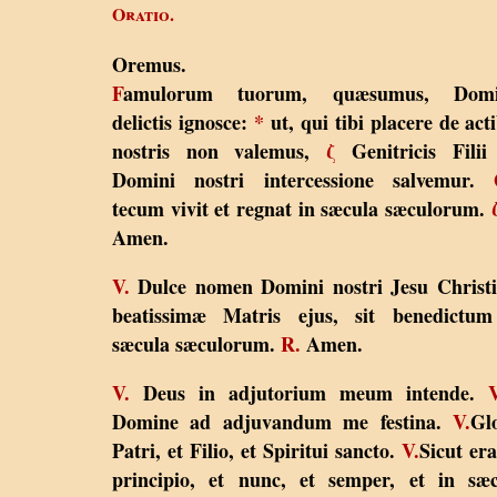
Oratio.
Oremus.
F
amulorum tuorum, quæsumus, Domi
delictis ignosce:
*
ut, qui tibi placere de act
nostris non valemus,
ζ
Genitricis Filii
Domini nostri intercessione salvemur.
tecum vivit et regnat in sæcula sæculorum.
Amen.
V.
Dulce nomen Domini nostri Jesu Christi
beatissimæ Matris ejus, sit benedictum
sæcula sæculorum.
R.
Amen.
V.
Deus in adjutorium meum intende.
Domine ad adjuvandum me festina.
V.
Gl
Patri, et Filio, et Spiritui sancto.
V.
Sicut era
principio, et nunc, et semper, et in sæ