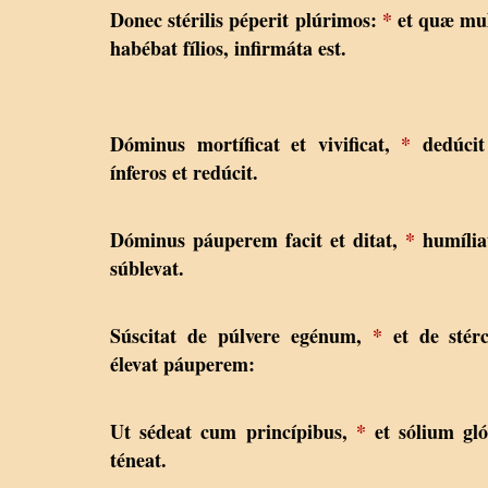
Donec stérilis péperit plúrimos:
*
et quæ mu
habébat fílios, infirmáta est.
Dóminus mortíficat et vivificat,
*
dedúcit
ínferos et redúcit.
Dóminus páuperem facit et ditat,
*
humília
súblevat.
Súscitat de púlvere egénum,
*
et de stérc
élevat páuperem:
Ut sédeat cum princípibus,
*
et sólium gl
téneat.