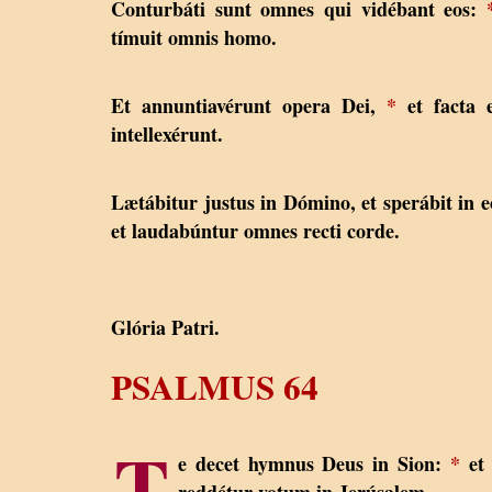
Conturbáti sunt omnes qui vidébant eos:
tímuit omnis homo.
Et annuntiavérunt opera Dei,
*
et facta 
intellexérunt.
Lætábitur justus in Dómino, et sperábit in 
et laudabúntur omnes recti corde.
Glória Patri.
PSALMUS 64
T
e decet hymnus Deus in Sion:
*
et 
reddétur votum in Jerúsalem.