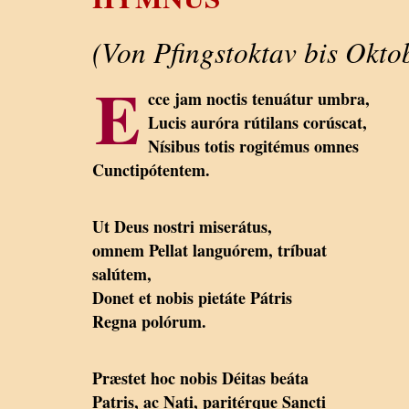
(Von Pfingstoktav bis Oktob
E
cce jam noctis tenuátur umbra,
Lucis auróra rútilans corúscat,
Nísibus totis rogitémus omnes
Cunctipótentem.
Ut Deus nostri miserátus,
omnem Pellat languórem, tríbuat
salútem,
Donet et nobis pietáte Pátris
Regna polórum.
Præstet hoc nobis Déitas beáta
Patris, ac Nati, paritérque Sancti