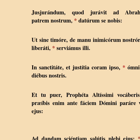
Jusjurándum, quod jurávit ad Abra
patrem nostrum,
*
datúrum se nobis:
Ut sine timóre, de manu inimicórum nostr
liberáti,
*
serviámus illi.
In sanctitáte, et justítia coram ipso,
*
ómni
diébus nostris.
Et tu puer, Prophéta Altíssimi vocáberi
præíbis enim ante fáciem Dómini paráre 
ejus:
Ad dandam sciéntiam salútis plebi ejus: