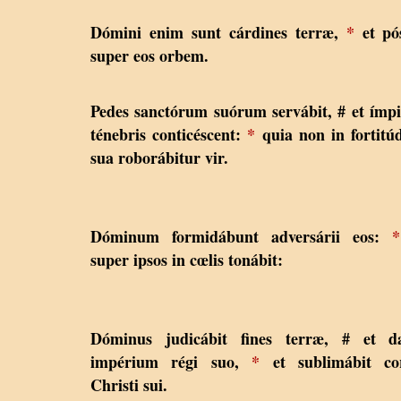
Dómini enim sunt cárdines terræ,
*
et pó
super eos orbem.
Pedes sanctórum suórum servábit, # et ímpi
ténebris conticéscent:
*
quia non in fortitú
sua roborábitur vir.
Dóminum formidábunt adversárii eos:
*
super ipsos in cœlis tonábit:
Dóminus judicábit fines terræ, # et da
impérium régi suo,
*
et sublimábit co
Christi sui.