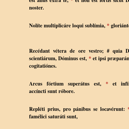
noster.
Nolíte multiplicáre loqui sublímia,
*
gloriánt
Recédant vétera de ore vestro; # quia D
scientiárum, Dóminus est,
*
et ipsi præpará
cogitatiónes.
Arcus fórtium superátus est,
*
et infí
accíncti sunt róbore.
Repléti prius, pro pánibus se locavérunt:
famélici saturáti sunt,