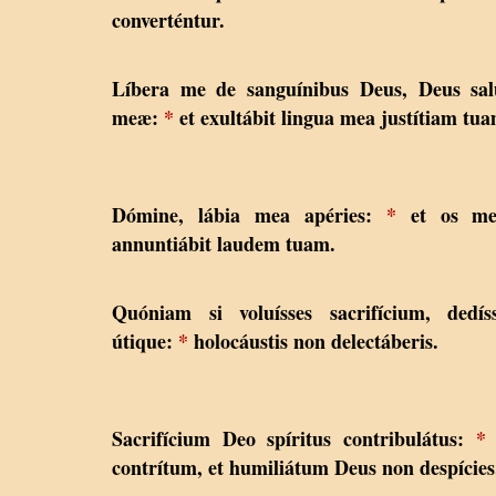
converténtur.
Líbera me de sanguínibus Deus, Deus sal
meæ:
*
et exultábit lingua mea justítiam tua
Dómine, lábia mea apéries:
*
et os m
annuntiábit laudem tuam.
Quóniam si voluísses sacrifícium, dedís
útique:
*
holocáustis non delectáberis.
Sacrifícium Deo spíritus contribulátus:
*
contrítum, et humiliátum Deus non despícies