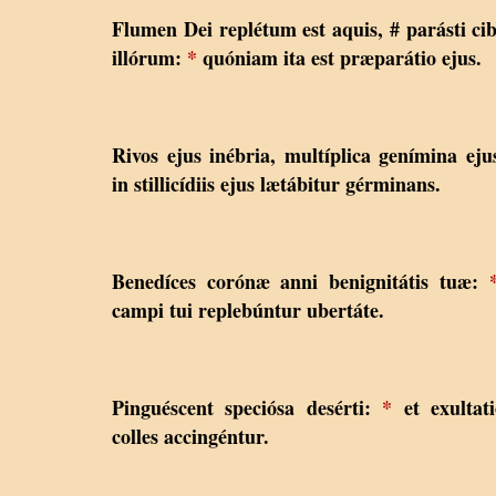
Flumen Dei replétum est aquis, # parásti c
illórum:
*
quóniam ita est præparátio ejus.
Rivos ejus inébria, multíplica genímina ej
in stillicídiis ejus lætábitur gérminans.
Benedíces corónæ anni benignitátis tuæ:
campi tui replebúntur ubertáte.
Pinguéscent speciósa desérti:
*
et exultat
colles accingéntur.