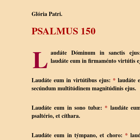
Glória Patri.
PSALMUS 150
L
audáte Dóminum in sanctis eju
laudáte eum in firmaménto virtútis e
Laudáte eum in virtútibus ejus:
*
laudáte 
secúndum multitúdinem magnitúdinis ejus.
Laudáte eum in sono tubæ:
*
laudáte eum
psaltério, et cíthara.
Laudáte eum in týmpano, et choro:
*
laud