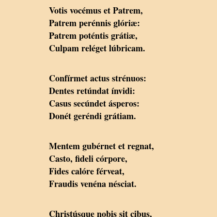
Votis vocémus et Patrem,
Patrem perénnis glóriæ:
Patrem poténtis grátiæ,
Culpam reléget lúbricam.
Confírmet actus strénuos:
Dentes retúndat ínvidi:
Casus secúndet ásperos:
Donét geréndi grátiam.
Mentem gubérnet et regnat,
Casto, fideli córpore,
Fides calóre férveat,
Fraudis venéna nésciat.
Christúsque nobis sit cibus,