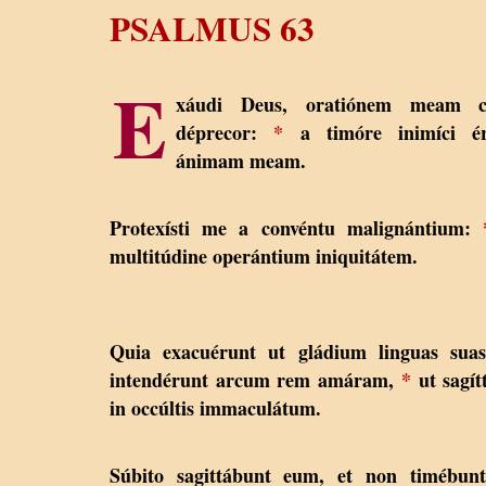
PSALMUS 63
E
xáudi Deus, oratiónem meam 
déprecor:
*
a timóre inimíci ér
ánimam meam.
Protexísti me a convéntu malignántium:
multitúdine operántium iniquitátem.
Quia exacuérunt ut gládium linguas suas
intendérunt arcum rem amáram,
*
ut sagít
in occúltis immaculátum.
Súbito sagittábunt eum, et non timébun