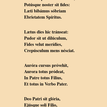
Potúsque noster sit fides:
Læti bibámus sóbriam
Ebrietatem Spíritus.
Lætus dies hic tránseat:
Pudor sit ut dilúculum,
Fides velut merídies,
Crepúsculum mens nésciat.
Auróra cursus próvehit,
Aurora totus pródeat,
In Patre totus Fílius,
Et totus in Verbo Pater.
Deo Patri sit glória,
Ejúsque soli Fílio,