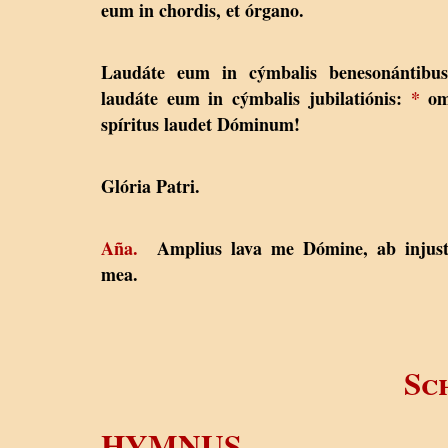
eum in chordis, et órgano.
Laudáte eum in cýmbalis benesonántibus
laudáte eum in cýmbalis jubilatiónis:
*
om
spíritus laudet Dóminum!
Glória Patri.
Aña.
Amplius lava me Dómine, ab injustí
mea.
Sc
HYMNUS