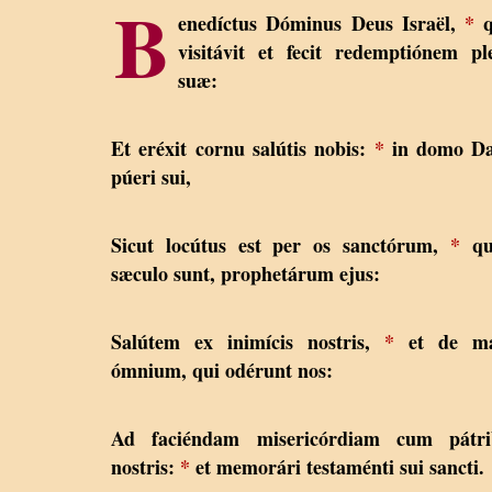
B
enedíctus Dóminus Deus Israël,
*
q
visitávit et fecit redemptiónem pl
suæ:
Et eréxit cornu salútis nobis:
*
in domo Da
púeri sui,
Sicut locútus est per os sanctórum,
*
qu
sæculo sunt, prophetárum ejus:
Salútem ex inimícis nostris,
*
et de m
ómnium, qui odérunt nos:
Ad faciéndam misericórdiam cum pátri
nostris:
*
et memorári testaménti sui sancti.