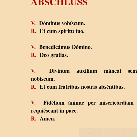
ABSCHLUSS
V.
Dóminus vobíscum.
R.
Et cum spíritu tuo.
V.
Benedicámus Dómino.
R.
Deo gratias.
V.
Divínum auxílium máneat sem
nobíscum.
R.
Et cum frátribus nostris abséntibus.
V.
Fidélium ánimæ per misericórdiam 
requiéscant in pace.
R.
Amen.