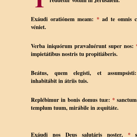
Exáudi oratiónem meam:
*
ad te omnis c
véniet.
Verba iniquórum prævaluérunt super nos:
impietátibus nostris tu propitiáberis.
Beátus, quem elegísti, et assumpsíst
inhabitábit in átriis tuis.
Replébimur in bonis domus tuæ:
*
sanctum 
templum tuum, mirábile in æquitáte.
Exáudi nos Deus salutáris noster,
*
s