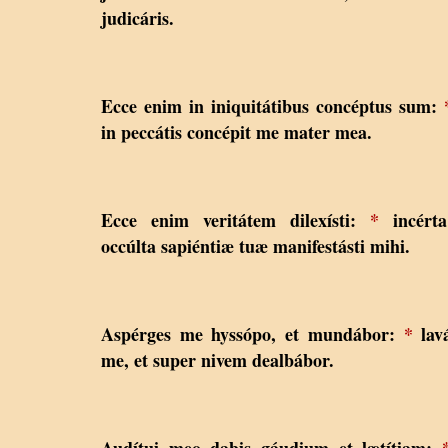
judicáris.
Ecce enim in iniquitátibus concéptus sum:
in peccátis concépit me mater mea.
Ecce enim veritátem dilexísti:
*
incérta
occúlta sapiéntiæ tuæ manifestásti mihi.
Aspérges me hyssópo, et mundábor:
*
lavá
me, et super nivem dealbábor.
Audítui meo dabis gáudium et lætítiam: