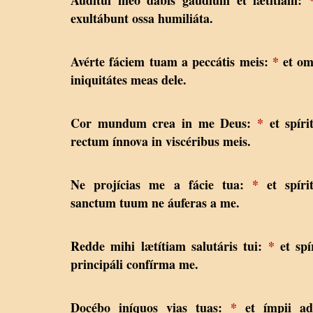
exultábunt ossa humiliáta.
Avérte fáciem tuam a peccátis meis:
*
et om
iniquitátes meas dele.
Cor mundum crea in me Deus:
*
et spíri
rectum ínnova in viscéribus meis.
Ne projícias me a fácie tua:
*
et spíri
sanctum tuum ne áuferas a me.
Redde mihi lætítiam salutáris tui:
*
et spí
principáli confírma me.
Docébo iníquos vias tuas:
*
et ímpii ad