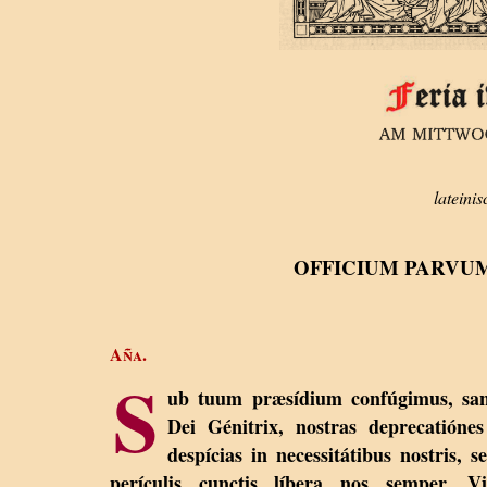
lateinis
OFFICIUM PARVUM
Aña.
S
ub tuum præsídium confúgimus, san
Dei Génitrix, nostras deprecatióne
despícias in necessitátibus nostris, s
perículis cunctis líbera nos semper, Vi