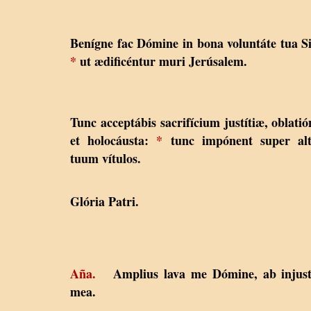
Benígne fac Dómine in bona voluntáte tua S
*
ut ædificéntur muri Jerúsalem.
Tunc acceptábis sacrifícium justítiæ, oblatió
et holocáusta:
*
tunc impónent super alt
tuum vítulos.
Glória Patri.
Aña.
Amplius lava me Dómine, ab injustí
mea.