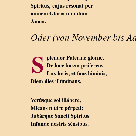
Spíritus, cujus résonat per
omnem Glória mundum.
Amen.
Oder (von November bis Ad
S
plendor Patérnæ glóriæ,
De luce lucem próferens,
Lux lucis, et fons lúminis,
Diem dies illúminans.
Verúsque sol illábere,
Micans nitóre pérpeti:
Jubárque Sancti Spíritus
Infúnde nostris sénsibus.