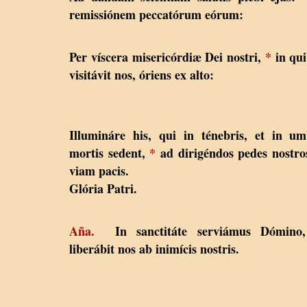
remissiónem peccatórum eórum:
Per víscera misericórdiæ Dei nostri,
*
in qu
visitávit nos, óriens ex alto:
Illumináre his, qui in ténebris, et in u
mortis sedent,
*
ad dirigéndos pedes nostro
viam pacis.
Glória Patri.
Aña.
In sanctitáte serviámus Dómino,
liberábit nos ab inimícis nostris.