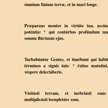
ómnium fínium terræ, et in mari longe.
Præparans montes in virtúte tua, accínc
poténtia:
*
qui contúrbas profúndum mar
sonum flúctuum ejus.
Turbabúntur Gentes, et timébunt qui hábi
términos a signis tuis:
*
éxitus matutíni
véspere delectáberis.
Visitásti terram, et inebriásti ea
multiplicásti locupletáre eam.