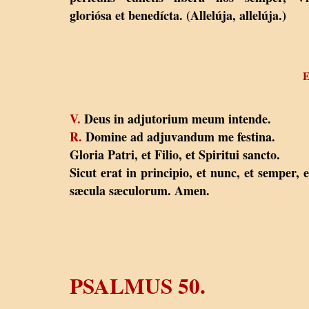
gloriósa et benedícta. (Allelúja, allelúja.)
V.
Deus in adjutorium meum intende.
R.
Domine ad adjuvandum me festina.
Gloria Patri, et Filio, et Spiritui sancto.
Sicut erat in principio, et nunc, et semper, e
sæcula sæculorum. Amen.
PSALMUS 50.