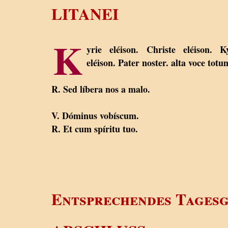
LITANEI
K
yrie eléison. Christe eléison. K
eléison. Pater noster. alta voce totu
R. Sed líbera nos a malo.
V. Dóminus vobíscum.
R. Et cum spíritu tuo.
Entsprechendes Tagesg