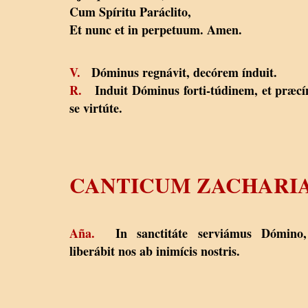
Cum Spíritu Paráclito,
Et nunc et in perpetuum. Amen.
V.
Dóminus regnávit, decórem índuit.
R.
Induit Dóminus forti-túdinem, et præcí
se virtúte.
CANTICUM ZACHARI
Aña.
In sanctitáte serviámus Dómino,
liberábit nos ab inimícis nostris.