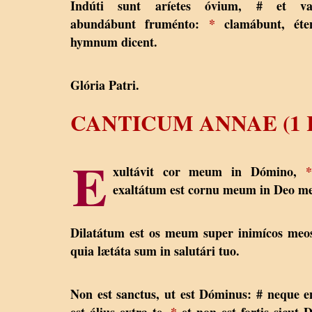
Indúti sunt aríetes óvium, # et val
abundábunt fruménto:
*
clamábunt, éte
hymnum dicent.
Glória Patri.
CANTICUM ANNAE (1 R
E
xultávit cor meum in Dómino,
*
exaltátum est cornu meum in Deo m
Dilatátum est os meum super inimícos me
quia lætáta sum in salutári tuo.
Non est sanctus, ut est Dóminus: # neque 
est álius extra te,
*
et non est fortis sicut 