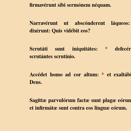
firmavérunt sibi sermónem néquam.
Narravérunt ut abscónderent láqueo
dixérunt: Quis vidébit eos?
Scrutáti sunt iniquitátes:
*
defecér
scrutántes scrutínio.
Accédet homo ad cor altum:
*
et exaltáb
Deus.
Sagíttæ parvulórum factæ sunt plagæ eór
et infirmátæ sunt contra eos linguæ eórum.