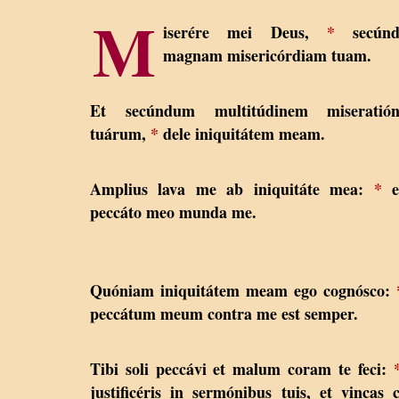
M
iserére mei Deus,
*
secún
magnam misericórdiam tuam.
Et secúndum multitúdinem miseratió
tuárum,
*
dele iniquitátem meam.
Amplius lava me ab iniquitáte mea:
*
e
peccáto meo munda me.
Quóniam iniquitátem meam ego cognósco:
peccátum meum contra me est semper.
Tibi soli peccávi et malum coram te feci:
justificéris in sermónibus tuis, et vincas