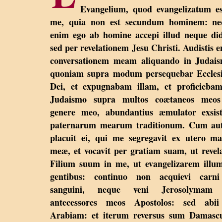
Evangelium, quod evangelizatum e
me, quia non est secundum hominem: ne
enim ego ab homine accepi illud neque did
sed per revelationem Jesu Christi. Audistis 
conversationem meam aliquando in Judais
quoniam supra modum persequebar Eccles
Dei, et expugnabam illam, et proficieba
Judaismo supra multos coætaneos meos
genere meo, abundantius æmulator exsist
paternarum mearum traditionum. Cum au
placuit ei, qui me segregavit ex utero ma
meæ, et vocavit per gratiam suam, ut revel
Filium suum in me, ut evangelizarem illu
gentibus: continuo non acquievi carni
sanguini, neque veni Jerosolymam
antecessores meos Apostolos: sed abii
Arabiam: et iterum reversus sum Damasc