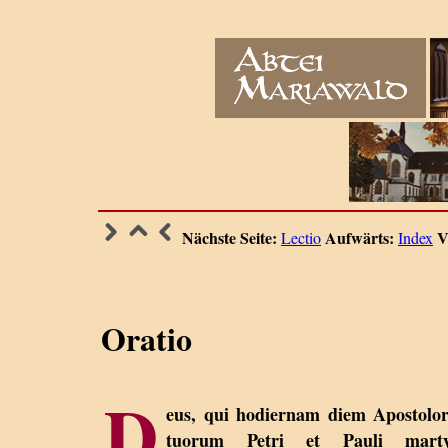
Nächste Seite:
Aufwärts:
V
Lectio
Index
Oratio
D
eus, qui hodiernam diem Apostolo
tuorum Petri et Pauli marty