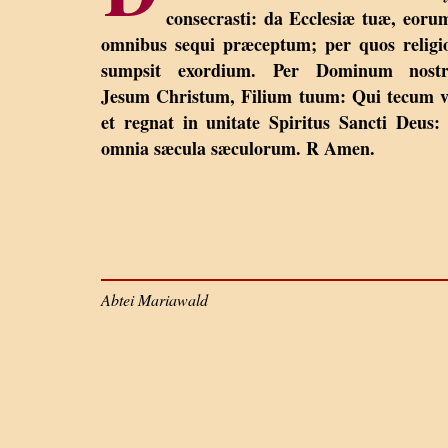
consecrasti: da Ecclesiæ tuæ, eoru
omnibus sequi præceptum; per quos religi
sumpsit exordium. Per Dominum nost
Jesum Christum, Filium tuum: Qui tecum v
et regnat in unitate Spiritus Sancti Deus:
omnia sæcula sæculorum. R Amen.
Abtei Mariawald