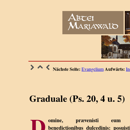
Nächste Seite:
Aufwärts:
Evangelium
In
Graduale (Ps. 20, 4 u. 5)
D
omine, prævenisti eum
benedictionibus dulcedinis: posuist