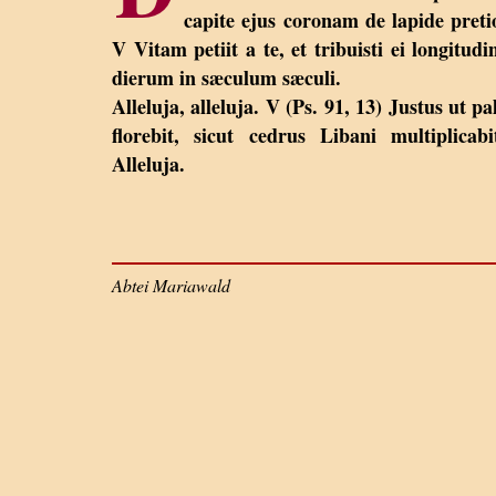
capite ejus coronam de lapide preti
V Vitam petiit a te, et tribuisti ei longitud
dierum in sæculum sæculi.
Alleluja, alleluja. V (Ps. 91, 13) Justus ut p
florebit, sicut cedrus Libani multiplicabi
Alleluja.
Abtei Mariawald