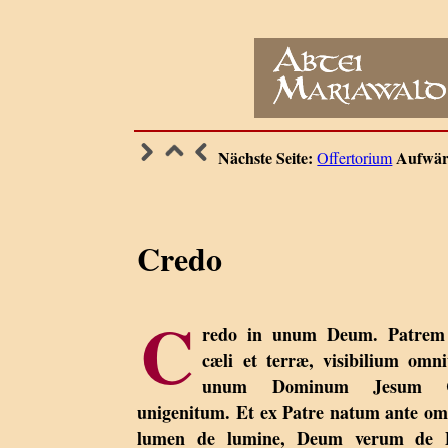
Nächste Seite:
Aufwär
Offertorium
Credo
C
redo in unum Deum. Patrem 
cæli et terræ, visibilium omni
unum Dominum Jesum Ch
unigenitum. Et ex Patre natum ante o
lumen de lumine, Deum verum de D