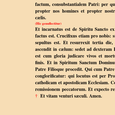
factum, consubstantialem Patri: per q
propter nos homines et propter nost
cælis.
(Hic genuflectitur)
Et incarnatus est de Spiritu Sancto 
factus est. Crucifixus etiam pro nobis: s
sepultus est. Et resurrexit tertia die
ascendit in cælum: sedet ad dexteram P
est cum gloria judicare vivos et mort
finis. Et in Spiritum Sanctum Dominu
Patre Filioque procedit. Qui cum Patre 
conglorificatur: qui locutus est per P
catholicam et apostolicam Ecclesiam. C
remissionem peccatorum. Et expecto r
†
Et vitam venturi sæculi. Amen.