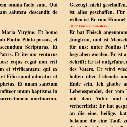
uem omnia facta sunt. Qui
Gezeugt, nicht geschaffen
ram salutem descendit de
ist alles geschaffen. F
willen ist Er vom Himmel 
(Hier knien alle nieder)
ex Maria Virgine: Et homo
Er hat Fleisch angenomm
ub Pontio Pilato passus, et
Jungfrau, und ist Mensc
, secundum Scripturas. Et
für uns; unter Pontius P
atris. Et iterum venturus
begraben worden. Er ist 
uos: cujus regni non erit
Schrift; Er ist aufgefahr
m et vivificantem: qui ex
des Vaters. Er wird wie
et Filio simul adoratur et
halten über Lebende un
rophetas. Et unam sanctam
Ende sein. Ich glaube 
onfiteor unum baptisma in
Lebensspender, der vom 
esurrectionem mortuorum.
mit dem Vater und d
verherrlicht; Er hat ges
an die eine, heilige, ka
bekenne die eine Taufe 