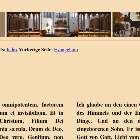
ts:
Vorherige Seite:
Index
Evangelium
omnipotentem, factorem
Ich glaube an den einen 
um et invisibilium. Et in
des Himmels und der Erd
ristum, Filium Dei
Dinge. Und an den ei
mnia sæcula. Deum de Deo,
eingeborenen Sohn. Er is
eo vero. Genitum, non
Gott von Gott, Licht vom