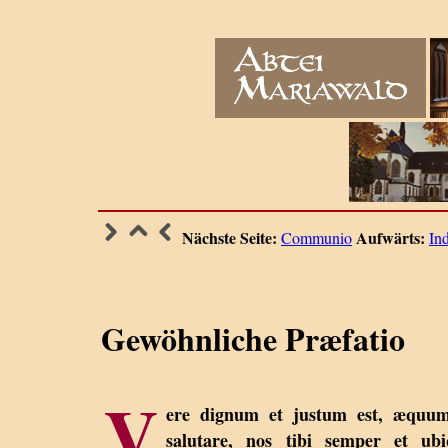
Nächste Seite:
Aufwärts:
Communio
In
Gewöhnliche Præfatio
V
ere dignum et justum est, æquum
salutare, nos tibi semper et ubi