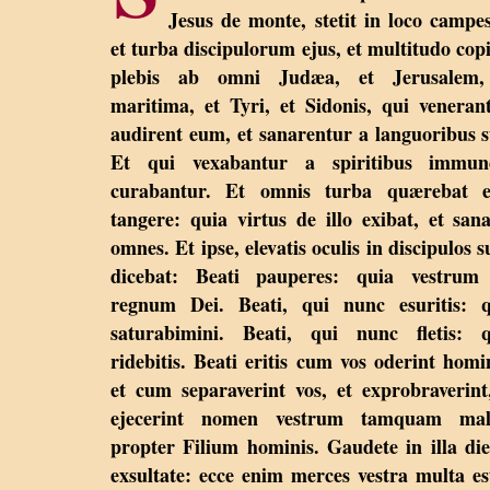
Jesus de monte, stetit in loco campes
et turba discipulorum ejus, et multitudo cop
plebis ab omni Judæa, et Jerusalem,
maritima, et Tyri, et Sidonis, qui veneran
audirent eum, et sanarentur a languoribus s
Et qui vexabantur a spiritibus immund
curabantur. Et omnis turba quærebat 
tangere: quia virtus de illo exibat, et san
omnes. Et ipse, elevatis oculis in discipulos s
dicebat: Beati pauperes: quia vestrum 
regnum Dei. Beati, qui nunc esuritis: q
saturabimini. Beati, qui nunc fletis: q
ridebitis. Beati eritis cum vos oderint homi
et cum separaverint vos, et exprobraverint
ejecerint nomen vestrum tamquam ma
propter Filium hominis. Gaudete in illa die
exsultate: ecce enim merces vestra multa es