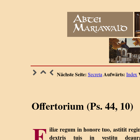
Nächste Seite:
Aufwärts:
Secreta
Index
Offertorium (Ps. 44, 10)
F
iliæ regum in honore tuo, astitit regi
dextris tuis in vestitu deaura