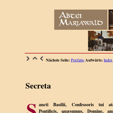
Nächste Seite:
Aufwärts:
Præfatio
Index
Secreta
S
ancti Basilii, Confessoris tui at
Pontificis, quæsumus, Domine, an