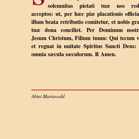
solemnitas pietati tuæ nos red
acceptos: ut, per hæc piæ placationis officia
illum beata retributio comitetur, et nobis gr
tuæ dona conciliet. Per Dominum nost
Jesum Christum, Filium tuum: Qui tecum v
et regnat in unitate Spiritus Sancti Deus:
omnia sæcula sæculorum. R Amen.
Abtei Mariawald