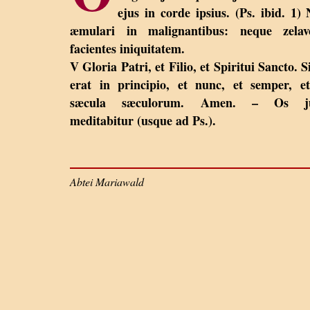
ejus in corde ipsius. (Ps. ibid. 1) 
æmulari in malignantibus: neque zelave
facientes iniquitatem.
V Gloria Patri, et Filio, et Spiritui Sancto. S
erat in principio, et nunc, et semper, e
sæcula sæculorum. Amen. – Os ju
meditabitur (usque ad Ps.).
Abtei Mariawald