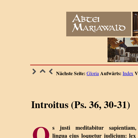
Nächste Seite:
Aufwärts:
V
Gloria
Index
Introitus (Ps. 36, 30-31)
O
s justi meditabitur sapientiam,
lingua ejus loquetur judicium: lex