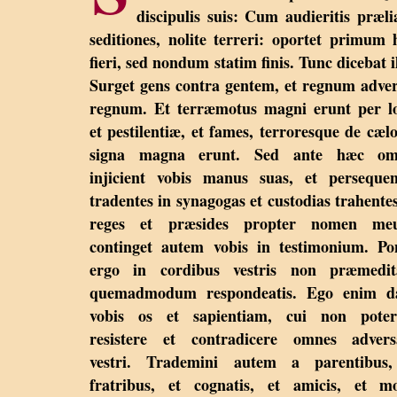
discipulis suis: Cum audieritis præli
seditiones, nolite terreri: oportet primum
fieri, sed nondum statim finis. Tunc dicebat il
Surget gens contra gentem, et regnum adve
regnum. Et terræmotus magni erunt per l
et pestilentiæ, et fames, terroresque de cælo
signa magna erunt. Sed ante hæc om
injicient vobis manus suas, et perseque
tradentes in synagogas et custodias trahente
reges et præsides propter nomen me
continget autem vobis in testimonium. Po
ergo in cordibus vestris non præmedita
quemadmodum respondeatis. Ego enim d
vobis os et sapientiam, cui non poter
resistere et contradicere omnes adversa
vestri. Trademini autem a parentibus,
fratribus, et cognatis, et amicis, et m