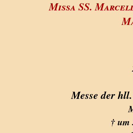
Missa SS. Marcell
M
Messe der hll.
M
† um 