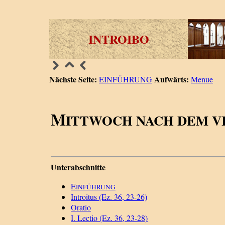
INTROIBO
Nächste Seite:
Aufwärts:
EINFÜHRUNG
Menue
M
ITTWOCH NACH DEM V
Unterabschnitte
E
INFÜHRUNG
Introitus (Ez. 36, 23-26)
Oratio
I. Lectio (Ez. 36, 23-28)