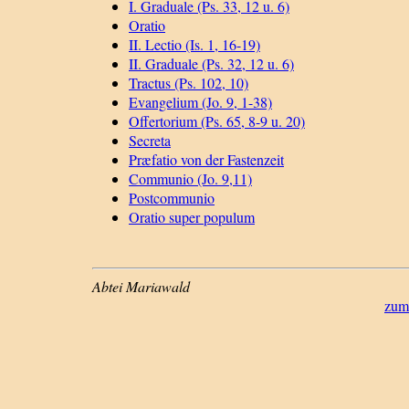
I. Graduale (Ps. 33, 12 u. 6)
Oratio
II. Lectio (Is. 1, 16-19)
II. Graduale (Ps. 32, 12 u. 6)
Tractus (Ps. 102, 10)
Evangelium (Jo. 9, 1-38)
Offertorium (Ps. 65, 8-9 u. 20)
Secreta
Præfatio von der Fastenzeit
Communio (Jo. 9,11)
Postcommunio
Oratio super populum
Abtei Mariawald
zum