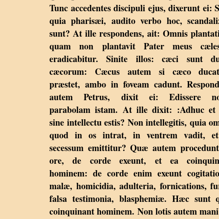
Tunc accedentes discipuli ejus, dixerunt ei: S
quia pharisæi, audito verbo hoc, scandali
sunt? At ille respondens, ait: Omnis plantat
quam non plantavit Pater meus cælest
eradicabitur. Sinite illos: cæci sunt d
cæcorum: Cæcus autem si cæco duca
præstet, ambo in foveam cadunt. Respond
autem Petrus, dixit ei: Edissere no
parabolam istam. At ille dixit: :Adhuc et
sine intellectu estis? Non intellegitis, quia o
quod in os intrat, in ventrem vadit, et
secessum emittitur? Quæ autem procedunt
ore, de corde exeunt, et ea coinquin
hominem: de corde enim exeunt cogitatio
malæ, homicidia, adulteria, fornications, fu
falsa testimonia, blasphemiæ. Hæc sunt 
coinquinant hominem. Non lotis autem man