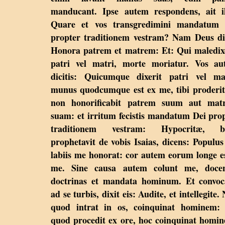
manducant. Ipse autem respondens, ait il
Quare et vos transgredimini mandatum 
propter traditionem vestram? Nam Deus di
Honora patrem et matrem: Et: Qui maledix
patri vel matri, morte moriatur. Vos au
dicitis: Quicumque dixerit patri vel ma
munus quodcumque est ex me, tibi proderit
non honorificabit patrem suum aut mat
suam: et irritum fecistis mandatum Dei pro
traditionem vestram: Hypocritæ, b
prophetavit de vobis Isaias, dicens: Populus
labiis me honorat: cor autem eorum longe e
me. Sine causa autem colunt me, docen
doctrinas et mandata hominum. Et convoc
ad se turbis, dixit eis: Audite, et intellegite.
quod intrat in os, coinquinat hominem: 
quod procedit ex ore, hoc coinquinat homi