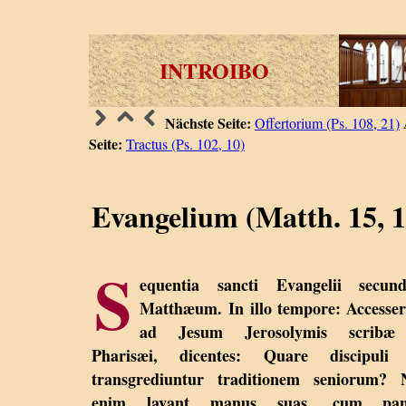
INTROIBO
Nächste Seite:
Offertorium (Ps. 108, 21)
Seite:
Tractus (Ps. 102, 10)
Evangelium (Matth. 15, 1
S
equentia sancti Evangelii secun
Matthæum. In illo tempore: Accesse
ad Jesum Jerosolymis scribæ
Pharisæi, dicentes: Quare discipuli 
transgrediuntur traditionem seniorum? 
enim lavant manus suas, cum pa