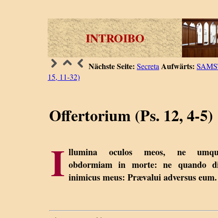
INTROIBO
Nächste Seite:
Aufwärts:
Secreta
SAMS
15, 11-32)
Offertorium (Ps. 12, 4-5)
I
llumina oculos meos, ne umq
obdormiam in morte: ne quando di
inimicus meus: Prævalui adversus eum.