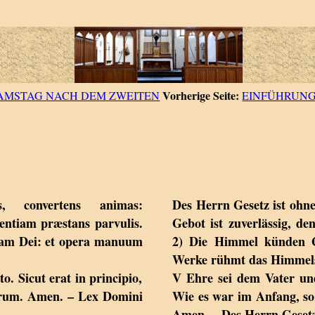
Vorherige Seite:
AMSTAG NACH DEM ZWEITEN
EINFÜHRUN
is, convertens animas:
Des Herrn Gesetz ist ohne
ientiam præstans parvulis.
Gebot ist zuverlässig, de
oriam Dei: et opera manuum
2) Die Himmel künden G
Werke rühmt das Himmels
to. Sicut erat in principio,
V Ehre sei dem Vater un
lorum. Amen. – Lex Domini
Wie es war im Anfang, so 
Amen. – Des Herrn Gesetz