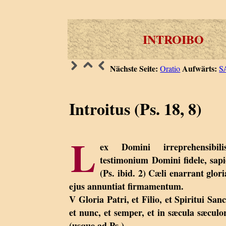
INTROIBO
Nächste Seite:
Aufwärts:
Oratio
S
Introitus (Ps. 18, 8)
L
ex Domini irreprehensibil
testimonium Domini fidele, sap
(Ps. ibid. 2) Cæli enarrant gl
ejus annuntiat firmamentum.
V Gloria Patri, et Filio, et Spiritui Sanc
et nunc, et semper, et in sæcula sæcu
(usque ad Ps.).