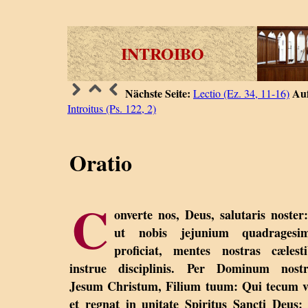
INTROIBO
Nächste Seite:
Auf
Lectio (Ez. 34, 11-16)
Introitus (Ps. 122, 2)
Oratio
C
onverte nos, Deus, salutaris noster:
ut nobis jejunium quadragesim
proficiat, mentes nostras cælest
instrue disciplinis. Per Dominum nost
Jesum Christum, Filium tuum: Qui tecum v
et regnat in unitate Spiritus Sancti Deus: