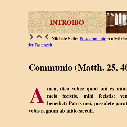
INTROIBO
Nächste Seite:
Aufwärts:
Postcommunio
der Fastenzeit
Communio (Matth. 25, 40
A
men, dico vobis: quod uni ex min
meis fecistis, mihi fecistis: ven
benedicti Patris mei, possidete par
vobis regnum ab initio sæculi.