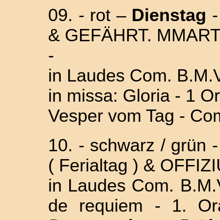
09. - rot –
Dienstag
& GEFÄHRT. M
MART
-
in Laudes Com. B.M.V
in missa: Gloria - 1 O
Vesper vom Tag - Com
10. - schwarz / grün 
( Ferialtag ) & OFFI
in Laudes Com. B.M.
de requiem - 1. Or