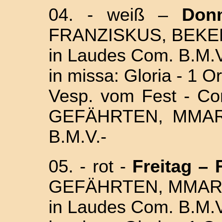
04. - weiß –
Donn
FRANZISKUS, BEKE
in Laudes Com. B.M.V
in missa: Gloria - 1 O
Vesp. vom Fest - C
GEFÄHRTEN, MMA
B.M.V.-
05. - rot -
Freitag – 
GEFÄHRTEN, MMART
in Laudes Com. B.M.V