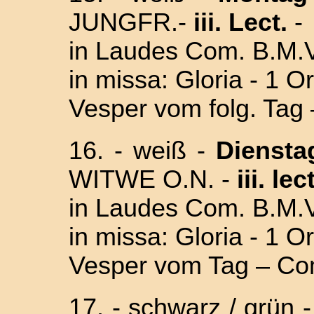
JUNGFR.-
iii. Lect.
-
in Laudes Com. B.M.V
in missa: Gloria - 1 O
Vesper vom folg. Tag
16. - weiß -
Diensta
WITWE O.N. -
iii. lect
in Laudes Com. B.M.V
in missa: Gloria - 1 O
Vesper vom Tag – C
17. - schwarz / grün 