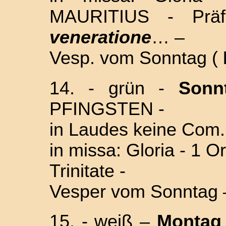
MAURITIUS
- Prä
veneratione
… –
Vesp. vom Sonntag (
14. -
grün -
Son
PFINGSTEN -
in Laudes keine Com.
in missa: Gloria - 1 O
Trinitate -
Vesper vom Sonntag 
15. - weiß –
Mont
ag