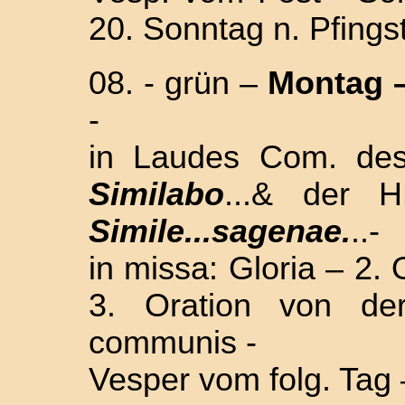
20. Sonntag n. Pfing
08. - grün –
Montag –
-
in Laudes Com. de
Similabo
...& der 
Simile...sagenae.
..-
in missa: Gloria – 2
3. Oration von de
communis -
Vesper vom folg. Tag