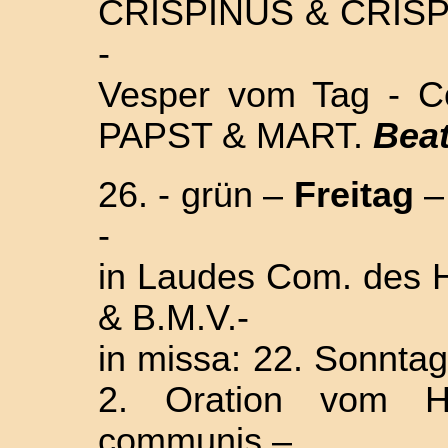
CRISPINUS & CRISPI
-
Vesper vom Tag - 
PAPST & MART.
Beat
26. - grün –
Freitag
-
in Laudes Com. des
& B.M.V.-
in missa: 22. Sonntag 
2. Oration vom H
communis –