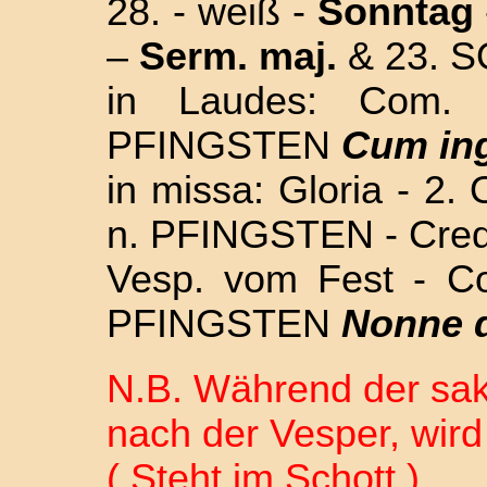
28. - weiß -
Sonntag
–
Serm. maj.
& 23. 
in Laudes: Com.
PFINGSTEN
Cum ing
in missa: Gloria - 2
n. PFINGSTEN - Credo
Vesp. vom Fest - 
PFINGSTEN
Nonne 
N.B. Während der sa
nach der Vesper, wird
( Steht im Schott )