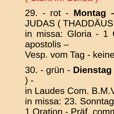
29. - rot -
Montag – 
JUDAS ( THADDÄUS 
in missa: Gloria - 1
apostolis –
Vesp. vom Tag - kein
30. - grün -
Diensta
g
) -
in Laudes Com. B.M.V
in missa: 23. Sonntag 
1 Oration - Präf. com