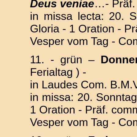
Deus veniae
…- Präf.
in missa lecta: 20. 
Gloria - 1 Oration - P
Vesper vom Tag - Com
11.
- grün –
Donne
Ferialtag ) -
in Laudes Com. B.M.V
in missa: 20. Sonntag 
1 Oration - Präf. com
Vesper vom Tag - Com