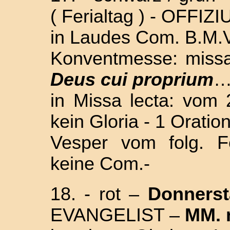
( Ferialtag ) - OFFIZ
in Laudes Com. B.M.V
Konventmesse: missa
Deus cui proprium
…
in Missa lecta: vom 
kein Gloria - 1 Oratio
Vesper vom folg. F
keine Com.-
18. - rot –
Donnerst
EVANGELIST –
MM. 