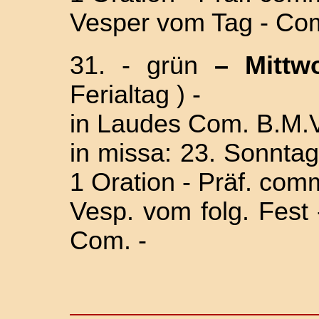
Vesper vom Tag - Com
31. - grün
–
Mittw
Ferialtag ) -
in Laudes Com. B.M.V
in missa: 23. Sonntag 
1 Oration - Präf. com
Vesp. vom folg. Fest
Com. -