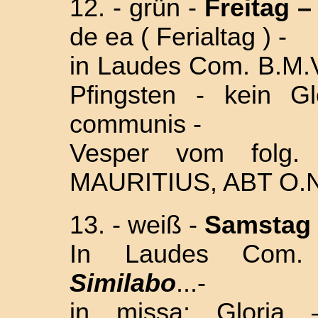
12. - grün -
Frei
tag –
de ea ( Ferialtag ) -
in Laudes Com. B.M.V
Pfingsten - kein Gl
communis -
Vesper vom fol
MAURITIUS, ABT O.
13. - weiß -
Samstag
In Laudes
Com.
Similabo
...-
in missa: Gloria