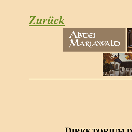
Zurück
D
IREKTORIUM 