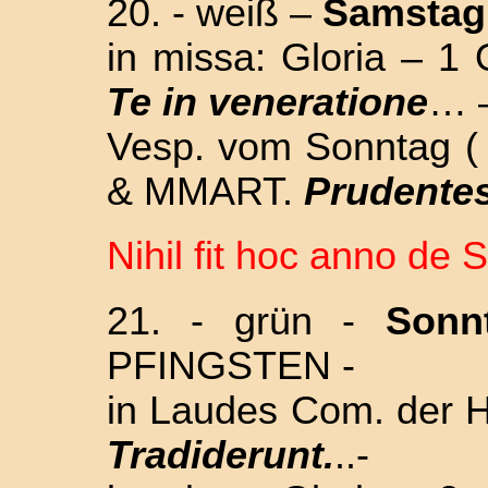
20. - weiß –
Samsta
in missa: Gloria – 1 
Te in veneratione
… 
Vesp. vom Sonntag 
& MMART.
Prudentes
Nihil fit hoc anno de S
21. - grün -
Son
PFINGSTEN -
in Laudes Com. der
Tradiderunt.
..-