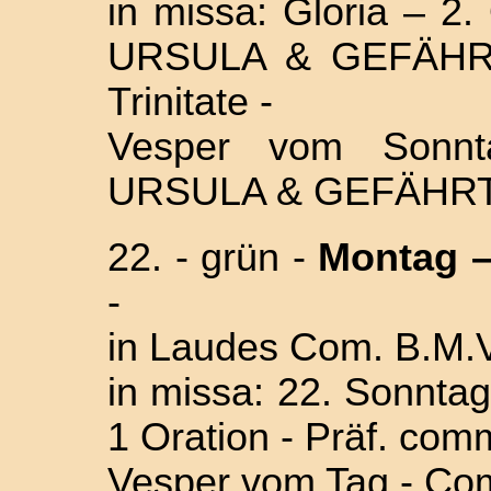
in missa: Gloria – 2
URSULA & GEFÄHRT.
Trinitate -
Vesper vom Sonn
URSULA & GEFÄHR
22. - grün -
Monta
g 
-
in Laudes Com. B.M.V
in missa: 22. Sonntag 
1 Oration - Präf. com
Vesper vom Tag - Com