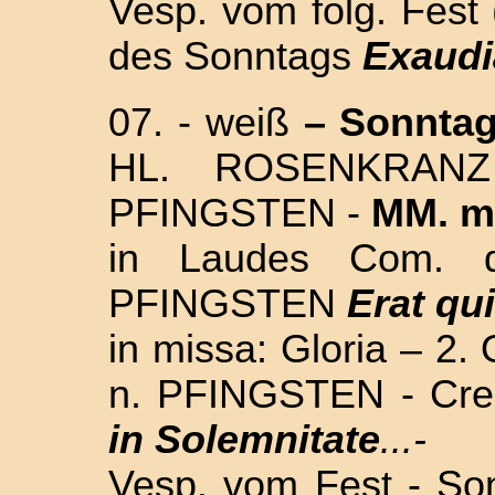
Vesp. vom folg. Fest
des Sonntags
Exaudi
07. -
weiß
– Sonnta
HL. ROSENKRANZ
PFINGSTEN -
MM. m
in Laudes Com. 
PFINGSTEN
Erat qu
in missa: Gloria – 2.
n. PFINGSTEN - Cred
in Solemnitate
...-
Vesp. vom Fest - So