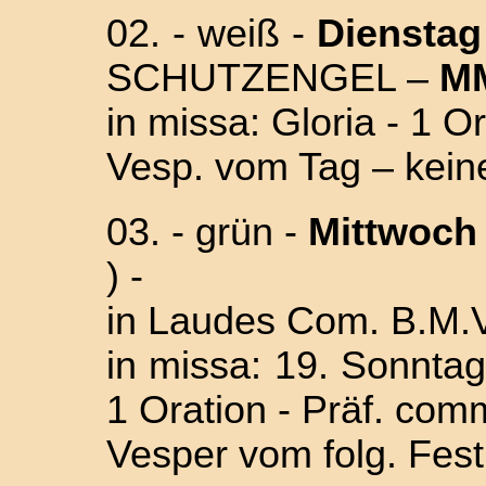
02. - weiß -
Diensta
SCHUTZENGEL –
MM
in missa: Gloria - 1 O
Vesp. vom Tag – kein
03. - grün -
Mittwoch 
) -
in Laudes Com. B.M.V
in missa: 19. Sonntag 
1 Oration - Präf. com
Vesper vom folg. Fest