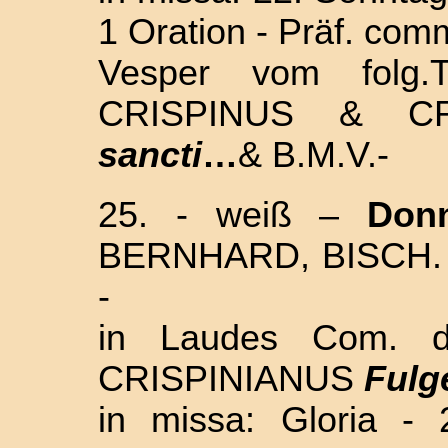
1 Oration - Präf. com
Vesper vom folg
CRISPINUS & C
sancti
…
& B.M.V.-
25. - weiß –
Donn
BERNHARD, BISCH. 
-
in Laudes Com. 
CRISPINIANUS
Fulg
in missa: Gloria -