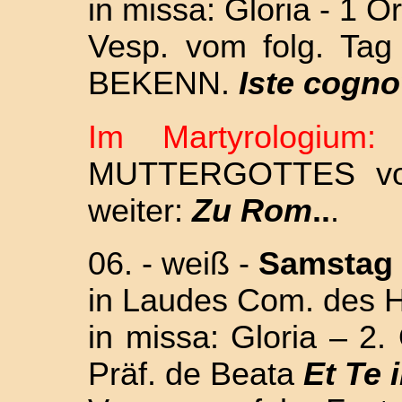
in missa: Gloria - 1 
Vesp. vom folg. Ta
BEKENN.
Iste cogno
Im Martyrologium:
F
MUTTERGOTTES v
weiter:
Zu Rom
..
.
06. - weiß -
Samstag
in Laudes Com. des
in missa: Gloria – 
Präf. de Beata
Et Te 