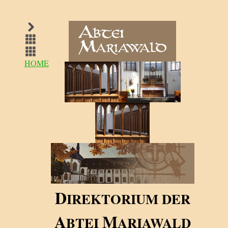
HOME
D
IREKTORIUM DER
A
M
BTEI
ARIAWALD