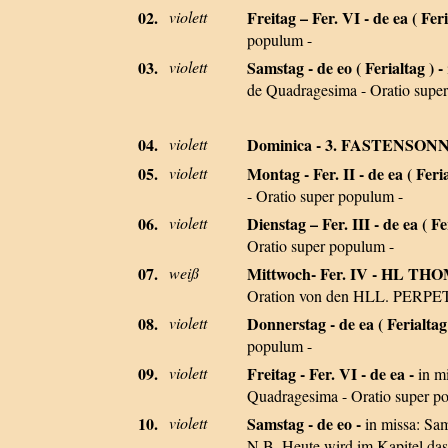
02.
violett
Freitag – Fer. VI - de ea ( Feri
populum -
03.
violett
Samstag - de eo ( Ferialtag ) -
de Quadragesima - Oratio supe
04.
violett
Dominica - 3. FASTENSON
05.
violett
Montag - Fer. II - de ea ( Feri
- Oratio super populum -
06.
violett
Dienstag – Fer. III - de ea ( Fe
Oratio super populum -
07.
weiß
Mittwoch- Fer. IV - HL 
Oration von den HLL. PERPET
08.
violett
Donnerstag - de ea ( Ferialtag
populum -
09.
violett
Freitag - Fer. VI - de ea -
in m
Quadragesima - Oratio super p
10.
violett
Samstag - de eo -
in missa: Sa
N.B. Heute wird im Kapitel das 