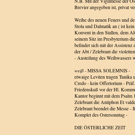
N.B. Mit der Vigilmesse der Ost
Brevier angegeben ist, privat ve
Weihe des neuen Feuers und der
Stola und Dalmatik an ( ist kei
Konvent in den Stallen, dem Alt
seinem Sitz im Presbyterium die
befindet sich mit der Assistenz
der Abt / Zelebrant die violett
- Austeilung des Weihwassers w
weiß
- MISSA SOLEMNIS -
etwaige Leviten tragen Tunika u
Credo - kein Offertorium - Prä
Friedenskuß vor der Hl. Kommun
Kantor beginnt mit dem Psalm 1
Zelebrant die Antiphon Et val
Zelebrant beendet die Messe - I
Komplet des Ostersonntag -
DIE ÖSTERLICHE ZEIT