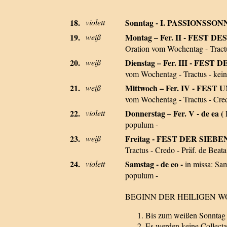
18.
violett
Sonntag - I. PASSIONSSO
19.
weiß
Montag – Fer. II - FEST
Oration vom Wochentag - Tractus
20.
weiß
Dienstag – Fer. III - F
vom Wochentag - Tractus - kein 
21.
weiß
Mittwoch – Fer. IV - FE
vom Wochentag - Tractus - Cre
22.
violett
Donnerstag – Fer. V - de ea ( 
populum -
23.
weiß
Freitag - FEST DER SIE
Tractus - Credo - Präf. de Beat
24.
violett
Samstag - de eo -
in missa: S
populum -
BEGINN DER HEILIGEN W
Bis zum weißen Sonntag w
Es werden keine Collectae