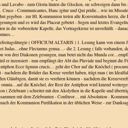
 und Lavabo - zum Gloria läuten die Glocken, sie schweigen dann bis zu
 de S. Cruce - Communicantes, Hanc igitur und Qui pridie…wie im M
t gegeben - zur Hl. Kommunion treten alle Konventualen herzu, die Prie
sungen und es wird das Placeat gebetet - Segen und letztes Evangeliu
en in die vorbereitete Kapelle, das Vortragekreuz ist unverhüllt. - dana
r omnes…
rfreitagsliturgie ( OFFICIUM ALTARIS ) 1. Lesung kann von einem Jün
 et Judas…ohne Flectamus genua…- die 2. Lesung ( falls vorhanden, de
Ton von drei Diakonen gesungen, man betet nicht das Munda cor…empf
rd er inzensiert - nun empfängt der Abt das Pluviale und beginnt die Fü
Antiphon Ecce lignum crucis… geht der Chor auf die Knöchel ( procumber
- nachdem die Brüder das Kreuz verehrt haben, trägt man ( im Idealfal
en Gläubigen, damit sie es verehren können - nachdem die Kreuzvereh
 omnia…auf die Knöchel, der Rest der Antiphon wird kniend weiterge
elebrant ) schreitet mit den Akolythen in die Kapelle und überträgt d
ammen mit dem Zelebranten - Confiteor… mit Absolution - Kommunion
nach der Kommunion Purifikation in der üblichen Weise - zur Danksagun