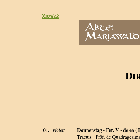
Zurück
D
I
01.
violett
Donnerstag - Fer. V - de ea ( F
Tractus - Präf. de Quadragesim