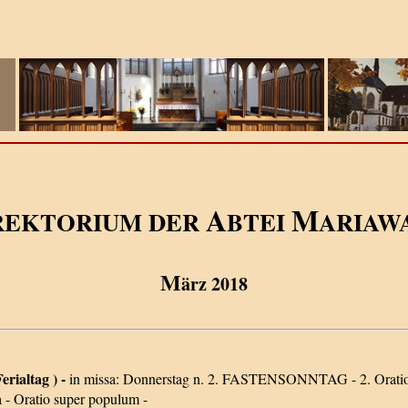
A
M
REKTORIUM DER
BTEI
ARIAW
M
ärz 2018
erialtag ) -
in missa: Donnerstag n. 2. FASTENSONNTAG - 2. Ora
a - Oratio super populum -