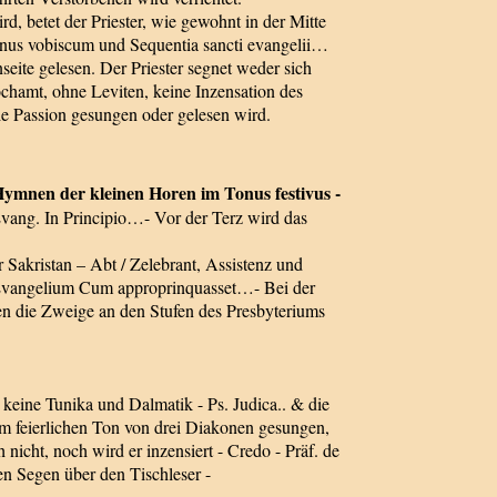
, betet der Priester, wie gewohnt in der Mitte
nus vobiscum und Sequentia sancti evangelii…
seite gelesen. Der Priester segnet weder sich
amt, ohne Leviten, keine Inzensation des
e Passion gesungen oder gelesen wird.
nen der kleinen Horen im Tonus festivus -
 Evang. In Principio…- Vor der Terz wird das
 Sakristan – Abt / Zelebrant, Assistenz und
as Evangelium Cum approprinquasset…- Bei der
den die Zweige an den Stufen des Presbyteriums
n keine Tunika und Dalmatik - Ps. Judica.. & die
m feierlichen Ton von drei Diakonen gesungen,
cht, noch wird er inzensiert - Credo - Präf. de
den Segen über den Tischleser -