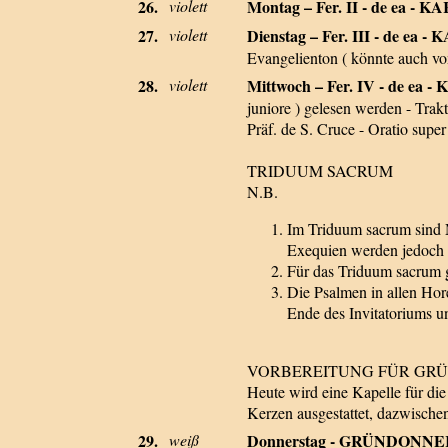
26.
violett
Montag – Fer. II - de ea -
27.
violett
Dienstag – Fer. III - de ea
Evangelienton ( könnte auch vo
28.
violett
Mittwoch – Fer. IV - de e
juniore ) gelesen werden - Trak
Präf. de S. Cruce - Oratio supe
TRIDUUM SACRUM
N.B.
Im Triduum sacrum sind M
Exequien werden jedoch 
Für das Triduum sacrum gi
Die Psalmen in allen Hor
Ende des Invitatoriums u
VORBEREITUNG FÜR GR
Heute wird eine Kapelle für di
Kerzen ausgestattet, dazwische
29.
weiß
Donnerstag - GRÜNDONN