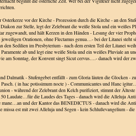
ernacht beginnt die österliche Zeit. Wer bei der Vigilfeier nicht zugeg
rrichten.
 Osterkerze vor der Kirche - Prozession durch die Kirche - an den Stu
n Diakon zur Stelle, legt der Zelebrant die weiße Stola und ein weißes
ar zugewandt, und hält Kerzen in den Händen - Lesung der vier Prophet
 jeweiligen Orationen, ohne Flectamus genua…- bei der Litanei steht s
 an den Sedilien im Presbyterium - nach dem ersten Teil der Litanei weih
en Paramente ab und legt eine weiße Stola und ein weißes Pluviale an u
ie am Sonntag, der Konvent singt Sicut cervus….- danach wird der zwei
nd Dalmatik - Stufengebet entfällt - zum Gloria läuten die Glocken - 
f. Pasch. ( in hac potissimum nocte ) - Communicantes und Hanc igitur
ion - während der Zelebrant den Kelch purifiziert, stimmt der Älteste
50 Laudate…für die Laudes des Tages - danach wird die Alleluja Antip
de mane…an und der Kantor das BENEDICTUS - danach wird die Antiph
te missa est mit zwei Alleluja und Segen - kein Schlußevangelium - die