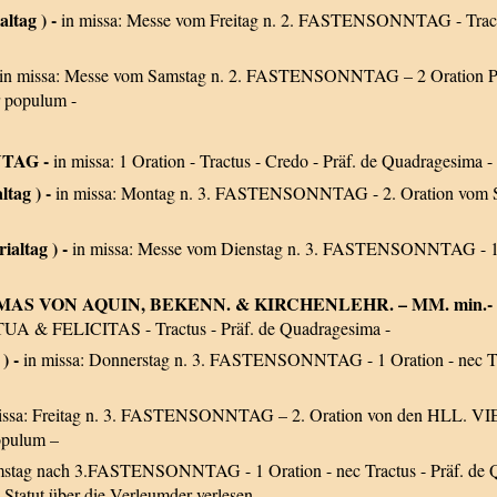
altag ) -
in missa: Messe vom Freitag n. 2. FASTENSONNTAG - Tractus
in missa: Messe vom Samstag n. 2. FASTENSONNTAG – 2 Oration Praest
r populum -
NTAG -
in missa: 1 Oration - Tractus - Credo - Präf. de Quadragesima -
altag ) -
in missa: Montag n. 3. FASTENSONNTAG - 2. Oration vom S
rialtag ) -
in missa: Messe vom Dienstag n. 3. FASTENSONNTAG - 1 Or
THOMAS VON AQUIN, BEKENN. & KIRCHENLEHR. – MM. min.
UA & FELICITAS - Tractus - Präf. de Quadragesima -
 ) -
in missa: Donnerstag n. 3. FASTENSONNTAG - 1 Oration - nec Tra
issa: Freitag n. 3. FASTENSONNTAG – 2. Oration von den HLL. V
opulum –
mstag nach 3.FASTENSONNTAG - 1 Oration - nec Tractus - Präf. de Q
Statut über die Verleumder verlesen.