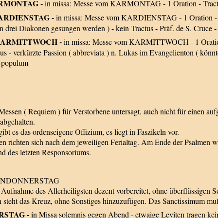
 KARMONTAG -
in missa: Messe vom KARMONTAG - 1 Oration - Tractus 
 - KARDIENSTAG -
in missa: Messe vom KARDIENSTAG - 1 Oration - ve
n drei Diakonen gesungen werden ) - kein Tractus - Präf. de S. Cruce -
a - KARMITTWOCH -
in missa: Messe vom KARMITTWOCH - 1 Oration 
tus - verkürzte Passion ( abbreviata ) n. Lukas im Evangelienton ( kön
r populum -
essen ( Requiem ) für Verstorbene untersagt, auch nicht für einen au
abgehalten.
bt es das ordenseigene Offizium, es liegt in Faszikeln vor.
en richten sich nach dem jeweiligen Ferialtag. Am Ende der Psalmen w
nd des letzten Responsoriums.
ÜNDONNERSTAG
e Aufnahme des Allerheiligsten dezent vorbereitet, ohne überflüssige
n steht das Kreuz, ohne Sonstiges hinzuzufügen. Das Sanctissimum mu
ERSTAG -
in Missa solemnis gegen Abend - etwaige Leviten tragen keine