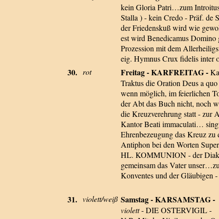
kein Gloria Patri…zum Introitus
Stalla ) - kein Credo - Präf.
der Friedenskuß wird wie gewohn
est wird Benedicamus Domino ge
Prozession mit dem Allerheiligst
eig. Hymnus Crux fidelis inte
30.
rot
Freitag - KARFREITAG -
Ka
Traktus die Oration Deus a quo
wenn möglich, im feierlichen 
der Abt das Buch nicht, noch wi
die Kreuzverehrung statt - zur 
Kantor Beati immaculati… singt 
Ehrenbezeugung das Kreuz zu d
Antiphon bei den Worten Super
HL. KOMMUNION - der Diakon ( Z
gemeinsam das Vater unser…zus
Konventes und der Gläubigen - 
31.
violett/weiß
Samstag - KARSAMSTAG -
violett
- DIE OSTERVIGIL -