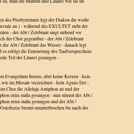
en ist, muß die Matutin und Laudes wie sie im
fen des Presbyteriums legt der Diakon die weiße
 Pluviale an ) - während des EXULTET steht der
ien - der Abt / Zelebrant singt stehend vor
ich der Chor gegenüber - der Abt / Zelebrant
t der Abt / Zelebrant das Wasser - danach legt
nd es erfolgt die Erneuerung des Taufversprechens
te Teil der Litanei gesungen -
zum Evangelium Inzens, aber keine Kerzen - kein
…wie im Missale verzeichnet - kein Agnus Dei -
 im Chor die Alleluja Antiphon an und der
hon extra stalla gesungen - nun stimmt der Abt /
on extra stalla gesungen und der Abt /
 Osterkerze brennt ununterbrochen bis nach der