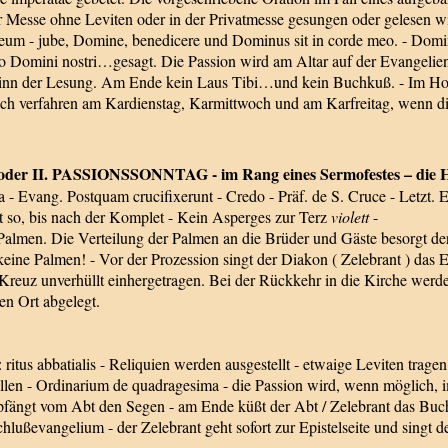
 Messe ohne Leviten oder in der Privatmesse gesungen oder gelesen wird
eum - jube, Domine, benedicere und Dominus sit in corde meo. - Domi
sio Domini nostri…gesagt. Die Passion wird am Altar auf der Evangelien
nn der Lesung. Am Ende kein Laus Tibi…und kein Buchkuß. - Im Hoch
uch verfahren am Kardienstag, Karmittwoch und am Karfreitag, wenn di
 II. PASSIONSSONNTAG - im Rang eines Sermofestes – die Hym
ca - Evang. Postquam crucifixerunt - Credo - Präf. de S. Cruce - Letzt.
bt so, bis nach der Komplet - Kein Asperges zur Terz
violett
-
almen. Die Verteilung der Palmen an die Brüder und Gäste besorgt der
n keine Palmen! - Vor der Prozession singt der Diakon ( Zelebrant ) d
s Kreuz unverhüllt einhergetragen. Bei der Rückkehr in die Kirche wer
en Ort abgelegt.
 ritus abbatialis - Reliquien werden ausgestellt - etwaige Leviten trage
n - Ordinarium de quadragesima - die Passion wird, wenn möglich, i
gt vom Abt den Segen - am Ende küßt der Abt / Zelebrant das Buch ni
Schlußevangelium - der Zelebrant geht sofort zur Epistelseite und singt 