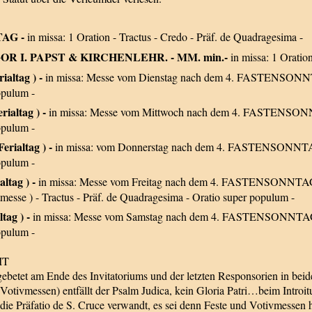
TAG -
in missa: 1 Oration - Tractus - Credo - Präf. de Quadragesima -
REGOR I. PAPST & KIRCHENLEHR. - MM. min.-
in missa: 1 Oratio
rialtag ) -
in missa: Messe vom Dienstag nach dem 4. FASTENSONNTAG 
opulum -
rialtag ) -
in missa: Messe vom Mittwoch nach dem 4. FASTENSONNTA
opulum -
Ferialtag ) -
in missa: vom Donnerstag nach dem 4. FASTENSONNTAG:-
opulum -
altag ) -
in missa: Messe vom Freitag nach dem 4. FASTENSONNTA
esse ) - Tractus - Präf. de Quadragesima - Oratio super populum -
ltag ) -
in missa: Messe vom Samstag nach dem 4. FASTENSONNTAG - 1
opulum -
IT
 gebetet am Ende des Invitatoriums und der letzten Responsorien in b
Votivmessen) entfällt der Psalm Judica, kein Gloria Patri…beim Introit
 die Präfatio de S. Cruce verwandt, es sei denn Feste und Votivmessen 