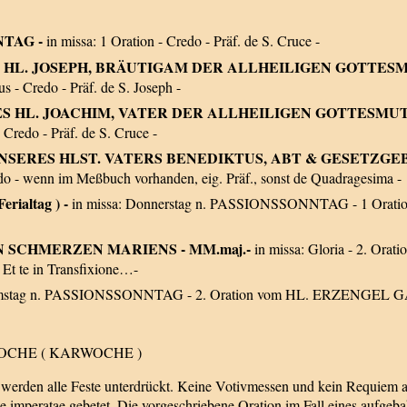
NNTAG -
in missa: 1 Oration - Credo - Präf. de S. Cruce -
 DES HL. JOSEPH, BRÄUTIGAM DER ALLHEILIGEN GOTTESMU
 - Credo - Präf. de S. Joseph -
EST DES HL. JOACHIM, VATER DER ALLHEILIGEN GOTTESMUT
Credo - Präf. de S. Cruce -
ST UNSERES HLST. VATERS BENEDIKTUS, ABT & GESETZGEBER
do - wenn im Meßbuch vorhanden, eig. Präf., sonst de Quadragesima -
Ferialtag ) -
in missa: Donnerstag n. PASSIONSSONNTAG - 1 Oration – 
BEN SCHMERZEN MARIENS - MM.maj.-
in missa: Gloria - 2. O
a Et te in Transfixione…-
amstag n. PASSIONSSONNTAG - 2. Oration vom HL. ERZENGEL GABRI
OCHE ( KARWOCHE )
erden alle Feste unterdrückt. Keine Votivmessen und kein Requiem al
 imperatae gebetet. Die vorgeschriebene Oration im Fall eines aufgeba