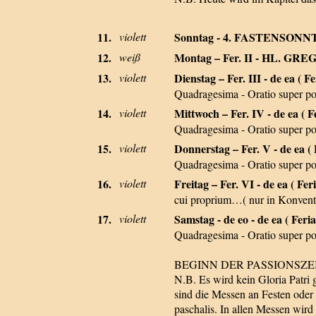
11.
violett
Sonntag - 4. FASTENSONN
12.
weiß
Montag – Fer. II - HL. G
13.
violett
Dienstag – Fer. III - de ea ( Fe
Quadragesima - Oratio super p
14.
violett
Mittwoch – Fer. IV - de ea ( Fe
Quadragesima - Oratio super p
15.
violett
Donnerstag – Fer. V - de ea ( 
Quadragesima - Oratio super p
16.
violett
Freitag – Fer. VI - de ea ( Feri
cui proprium…( nur in Konventm
17.
violett
Samstag - de eo - de ea ( Feria
Quadragesima - Oratio super p
BEGINN DER PASSIONSZE
N.B. Es wird kein Gloria Patri
sind die Messen an Festen oder 
paschalis. In allen Messen wird