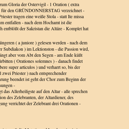
m Gloria der Ostervigil - 1 Oration ( extra
issale für den GRÜNDONNERSTAG verzeichnet -
ster tragen eine weiße Stola - statt Ite missa
m entfallen - nach dem Hochamt ist die
ch entblößt der Sakristan die Altäre - Komplet hat
geren ( a juniore ) gelesen werden - nach dem
r Subdiakon ) im Lektionston - die Passion wird,
ängt aber vom Abt den Segen - am Ende küßt
rbitten ( Orationes solemnes ) - danach findet
e super articulos ) und verharrt so, bis der
l zwei Priester ) nach entsprechender
rung beendet ist geht der Chor zum Beginn der
sungen -
as Allerheiligste auf den Altar - alle sprechen
 des Zelebranten, der Altardiener, des
g verrichtet der Zelebrant drei Orationen -