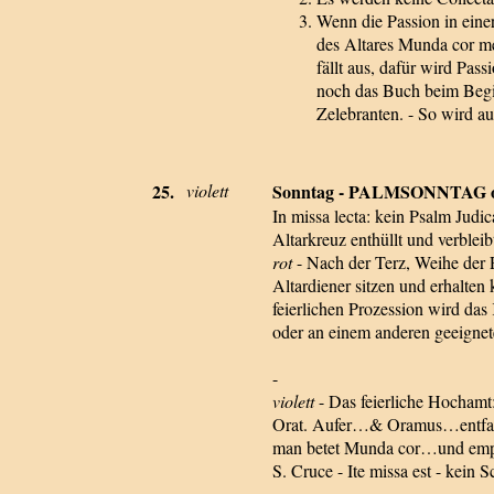
Wenn die Passion in einer
des Altares Munda cor m
fällt aus, dafür wird Pas
noch das Buch beim Begi
Zelebranten. - So wird a
25.
violett
Sonntag - PALMSONNTAG oder
In missa lecta: kein Psalm Judi
Altarkreuz enthüllt und verblei
rot
- Nach der Terz, Weihe der P
Altardiener sitzen und erhalte
feierlichen Prozession wird da
oder an einem anderen geeignet
-
violett
- Das feierliche Hochamt:
Orat. Aufer…& Oramus…entfalle
man betet Munda cor…und empfän
S. Cruce - Ite missa est - kein 