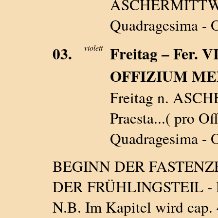
ASCHERMITTWOCH
Quadragesima - O
03.
violett
Freitag – Fer. VI
OFFIZIUM ME
Freitag n. ASC
Praesta...( pro Of
Quadragesima - O
BEGINN DER FASTENZ
DER FRÜHLINGSTEIL -
N.B. Im Kapitel wird cap. 