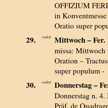
OFFIZIUM FERIA
in Konventmesse 
Oratio super pop
29.
violett
Mittwoch – Fer. I
missa: Mittwoc
Oration – Tractus
super populum -
30.
violett
Donnerstag – Fer
Donnerstag n. 4
Präf. de Quadrag