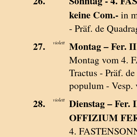
26.
Sonntag - 4. F
keine Com.-
in m
- Präf. de Quadra
27.
violett
Montag – Fer. II 
Montag vom 4. 
Tractus - Präf. d
populum - Vesp. 
28.
violett
Dienstag – Fer. II
OFFIZIUM FER
4. FASTENSONNT