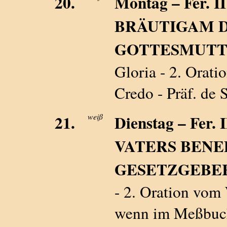
20.
Montag – Fer. 
BRÄUTIGAM D
GOTTESMUTTER
Gloria - 2. Orati
Credo - Präf. de S
21.
weiß
Dienstag – Fer
VATERS BENE
GESETZGEBER -
- 2. Oration vom 
wenn im Meßbuch 