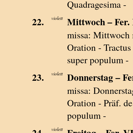
Quadragesima -
22.
violett
Mittwoch – Fer. I
missa: Mittwoc
Oration - Tractus
super populum -
23.
violett
Donnerstag – Fer.
missa: Donners
Oration - Präf. d
populum -
24.
violett
Freitag – Fer. VI 