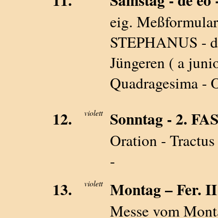
eig. Meßformular
STEPHANUS - die
Jüngeren ( a juni
Quadragesima - O
12.
violett
Sonntag - 2. 
Oration - Tractus
-
13.
violett
Montag – Fer. II 
Messe vom Monta