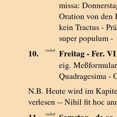
missa: Donnerst
Oration von d
kein Tractus - Pr
super populum -
10.
violett
Freitag - Fer.
eig. Meßformular 
Quadragesima - O
N.B. Heute wird im Kapite
verlesen -- Nihil fit hoc a
11.
violett
Samstag - de 