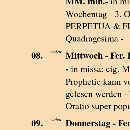
MM. min.-
in mi
Wochentag - 3. O
PERPETUA & FELI
Quadragesima -
08.
violett
Mittwoch - Fer
-
in missa: eig. M
Prophetie kann vo
gelesen werden - 
Oratio super pop
09.
violett
Donnerstag - Fer.