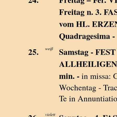
Freitag n. 3. 
vom HL. ERZEN
Quadragesima - 
25.
weiß
Samstag - FE
ALLHEILIGEN
min. -
in missa: 
Wochentag - Tract
Te in Annuntiat
violett