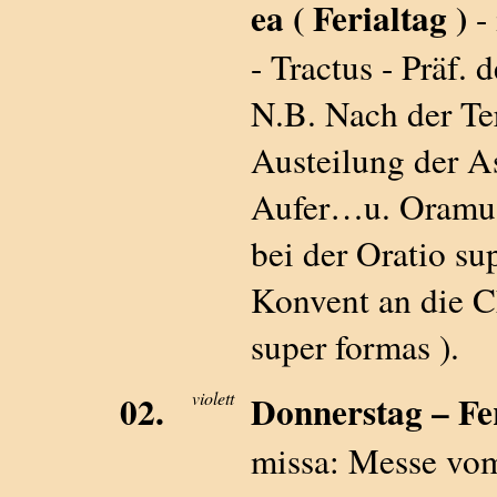
ea ( Ferialtag )
-
- Tractus - Präf.
N.B. Nach der Te
Austeilung der As
Aufer…u. Oramu
bei der Oratio su
Konvent an die C
super formas ).
02.
violett
Donnerstag – Fer.
missa: Messe vo