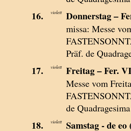
16.
violett
Donnerstag – Fer.
missa: Messe vo
FASTENSONNTAG -
Präf. de Quadrag
17.
violett
Freitag – Fer. VI
Messe vom Freita
FASTENSONNTAG -
de Quadragesima 
18.
violett
Samstag - de eo (