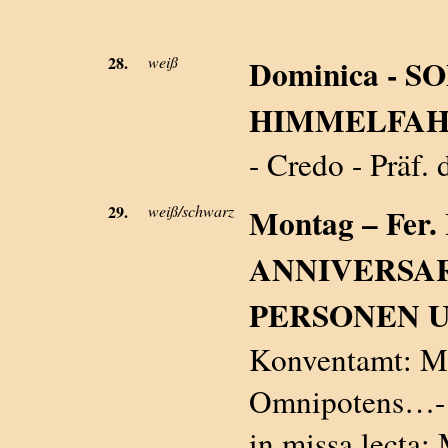
28.
weiß
Dominica - 
HIMMELFAH
- Credo - Präf.
29.
weiß/schwarz
Montag – Fer. I
ANNIVERSA
PERSONEN U
Konventamt: Mi
Omnipotens…- P
in missa lecta