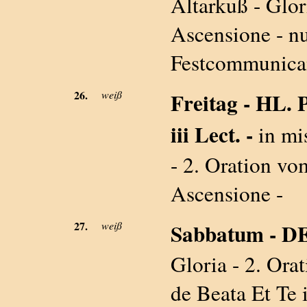
Altarkuß - Glori
Ascensione - n
Festcommunican
26.
weiß
Freitag - HL
iii Lect. -
in mi
- 2. Oration v
Ascensione -
27.
weiß
Sabbatum - DE 
Gloria - 2. Or
de Beata Et Te