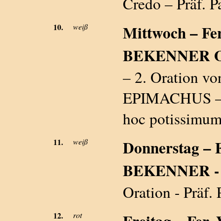
Credo – Präf. P
10.
weiß
Mittwoch – Fe
BEKENNER O.N.
– 2. Oration 
EPIMACHUS – ke
hoc potissimum
11.
weiß
Donnerstag – 
BEKENNER - i
Oration - Präf. 
12.
rot
Freitag – Fer