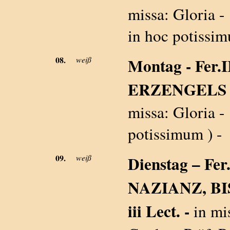
missa: Gloria - 
in hoc potissim
08.
weiß
Montag - Fer
ERZENGELS MI
missa: Gloria - 
potissimum ) -
09.
weiß
Dienstag – Fe
NAZIANZ, B
iii Lect. -
in mi