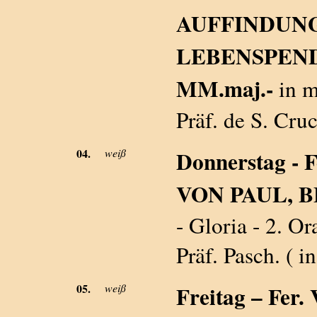
AUFFINDUNG
LEBENSPEN
MM.maj.-
in m
Präf. de S. Cruc
04.
weiß
Donnerstag -
VON PAUL, BE
- Gloria - 2. 
Präf. Pasch. ( i
05.
weiß
Freitag – Fer