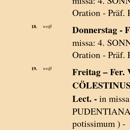
missa: 4. SON
Oration - Präf. 
18.
weiß
Donnerstag - Fe
missa: 4. SON
Oration - Präf. 
19.
weiß
Freitag – Fer
CÖLESTINUS 
Lect. -
in missa
PUDENTIANA - P
potissimum ) -