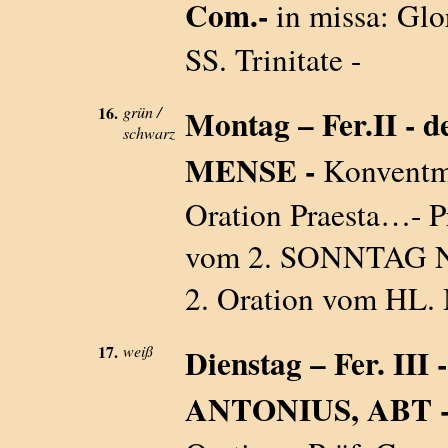
Com.-
in missa: Glor
SS. Trinitate -
16.
grün /
Montag – Fer.II - 
schwarz
MENSE -
Konventme
Oration Praesta…- Pr
vom 2. SONNTAG NA
2. Oration vom HL
17.
weiß
Dienstag – Fer. III 
ANTONIUS, ABT - i