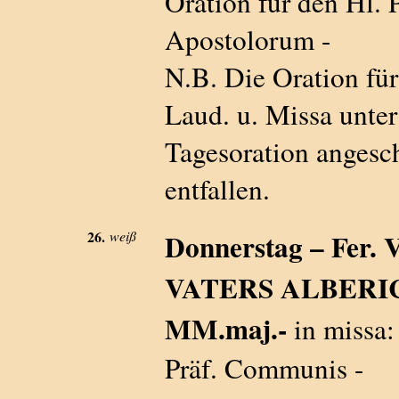
Oration für den Hl. P
Apostolorum -
N.B. Die Oration für
Laud. u. Missa unter
Tagesoration angesc
entfallen.
26.
weiß
Donnerstag – Fer.
VATERS ALBERICU
MM.maj.-
in missa:
Präf. Communis -