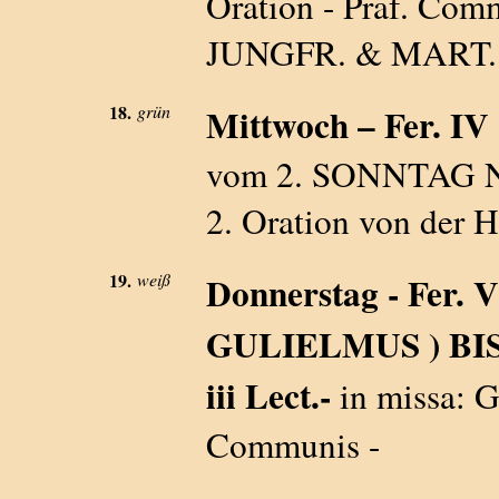
Oration - Präf. Co
JUNGFR. & MART. 
18.
grün
Mittwoch – Fer. IV -
vom 2. SONNTAG NA
2. Oration von der 
19.
weiß
Donnerstag - Fer.
GULIELMUS ) BI
iii Lect.-
in missa: G
Communis -