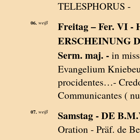
TELESPHORUS -
06.
weiß
Freitag – Fer. V
ERSCHEINUNG DE
Serm. maj. -
in miss
Evangelium Kniebeu
procidentes…- Credo 
Communicantes ( nur
07.
weiß
Samstag - DE B.M.V.
Oration - Präf. de B