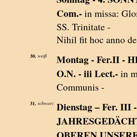
Com.-
in missa: Glor
SS. Trinitate -
Nihil fit hoc anno de
30.
weiß
Montag - Fer.II
O.N. - iii Lect.-
in m
Communis -
31.
schwarz
Dienstag – Fer. III -
JAHRESGEDÄCH
OBEREN UNSERE