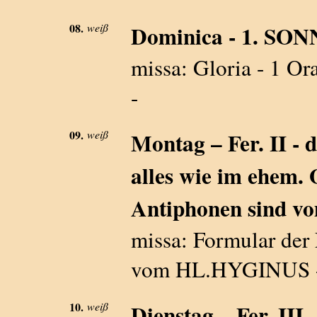
08.
weiß
Dominica - 1. S
missa: Gloria - 1 Or
-
09.
weiß
Montag – Fer. II - d
alles wie im ehem. 
Antiphonen sind vo
missa: Formular der 
vom HL.HYGINUS - P
10.
weiß
Dienstag – Fer. III 