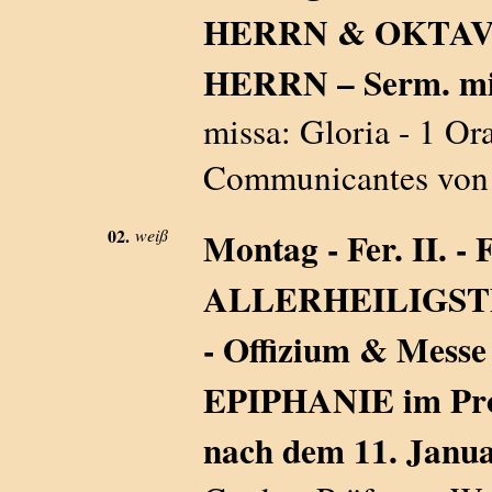
HERRN & OKTAV
HERRN – Serm. min.-
missa: Gloria - 1 Ora
Communicantes von W
02.
weiß
Montag - Fer. II. 
ALLERHEILIGSTE
- Offizium & Mes
EPIPHANIE im Prop
nach dem 11. Janu