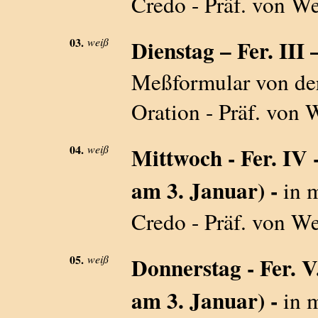
Credo - Präf. von Wei
03.
weiß
Dienstag – Fer. III –
Meßformular von der
Oration - Präf. von W
04.
weiß
Mittwoch - Fer. IV - 
am 3. Januar) -
in 
Credo - Präf. von Wei
05.
weiß
Donnerstag - Fer. V. 
am 3. Januar) -
in 