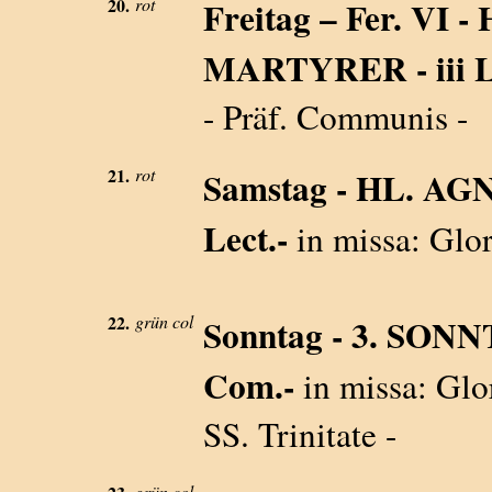
20.
rot
Freitag – Fer. VI
MARTYRER - iii L
- Präf. Communis -
21.
rot
Samstag - HL. AG
Lect.-
in missa: Glo
22.
grün col
Sonntag - 3. SON
Com.-
in missa: Glor
SS. Trinitate -
grün col