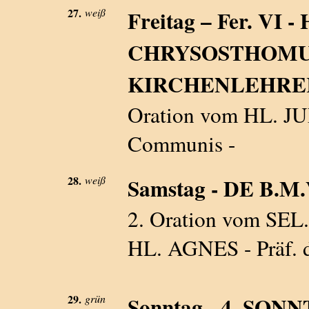
27.
weiß
Freitag – Fer. VI
CHRYSOSTHOMUS
KIRCHENLEHRER -
Oration vom HL. JU
Communis -
28.
weiß
Samstag - DE B.M.V.
2. Oration vom SEL
HL. AGNES - Präf. d
29.
grün
Sonntag - 4. SON