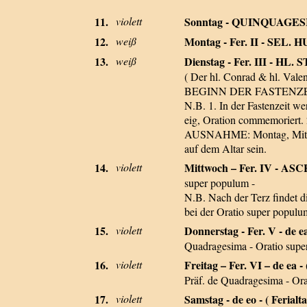
11.
violett
Sonntag - QUINQUAGES
12.
weiß
Montag - Fer. II - SEL.
13.
weiß
Dienstag - Fer. III - HL.
( Der hl. Conrad & hl. Val
BEGINN DER FASTENZ
N.B. 1. In der Fastenzeit we
eig, Oration commemoriert. 2
AUSNAHME: Montag, Mittwoch
auf dem Altar sein.
14.
violett
Mittwoch – Fer. IV - AS
super populum -
N.B. Nach der Terz findet 
bei der Oratio super populu
15.
violett
Donnerstag - Fer. V - de ea
Quadragesima - Oratio supe
16.
violett
Freitag – Fer. VI – de ea - 
Präf. de Quadragesima - Ora
17.
violett
Samstag - de eo - ( Ferialta