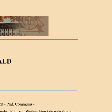
ALD
ion - Präf. Communis -
redo - Präf. von Weihnachten ( de nativitate ) -