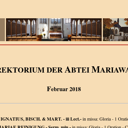
A
M
REKTORIUM DER
BTEI
ARIAW
F
ebruar 2018
. IGNATIUS, BISCH. & MART. - iii Lect.-
in missa: Gloria - 1 Orat
ST MARIAE REINIGUNG - Serm. min.-
in missa: Gloria - 1 Oration - C