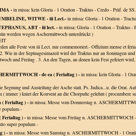
IMA -
in missa: kein Gloria - 1 Oration - Traktus - Credo - Präf. de SS. 
 HUMBELINE, WITWE - iii Lect.-
in missa: Gloria - 1 Oration - Tract
 STEPHANUS, ABT - iii lect. -
in missa: Gloria - 1 Oration – Traktus -
entin werden wegen Aschermittwoch unterdrückt )
EIT
rden alle Feste von iii Lect. nur commemoriert.- Offizium mense et feri
. Wie in der Septuagesimazeit wird der Traktus nur an Sonntagen und Fe
 und Freitag . 3. An den Tagen, an denen kein Fest gefeiert wird,
CHERMITTWOCH - de ea ( Ferialtag ) -
in missa: kein Gloria - 1 Ora
die Segnung und Austeilung der Asche statt. Ps. Judica...u. die Orat
m ( immer ) kniet der Konvent an die Chorpulte gelehnt ( procumbere su
 ( Ferialtag ) -
in missa: Messe vom Donnerstag n. ASCHERMITTWOCH 
r populum -
( Ferialtag ) -
in missa: Messe vom Freitag n. ASCHERMITTWOCH – 2
tio super populum -
g ) -
in missa: Messe vom Samstag n. ASCHERMITTWOCH - 1 Oration –