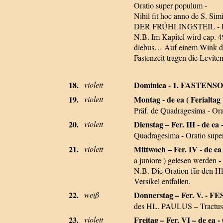
Oratio super populum -
Nihil fit hoc anno de S. Sim
DER FRÜHLINGSTEIL -
N.B. Im Kapitel wird cap. 4
diebus… Auf einem Wink des
Fastenzeit tragen die Levit
18.
violett
Dominica - 1. FASTEN
19.
violett
Montag - de ea ( Ferialtag 
Präf. de Quadragesima - Ora
20.
violett
Dienstag – Fer. III - de ea -
Quadragesima - Oratio supe
21.
violett
Mittwoch – Fer. IV - d
a juniore ) gelesen werden 
N.B. Die Oration für den Hl
Versikel entfallen.
22.
weiß
Donnerstag – Fer. V. 
des HL. PAULUS – Tractus -
23.
violett
Freitag – Fer. VI – de