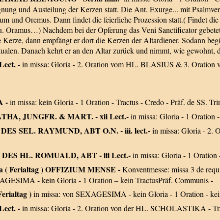
nung und Austeilung der Kerzen statt. Die Ant. Exurge... mit Psalmvers
 und Oremus. Dann findet die feierliche Prozession statt.( Findet die 
u. Oramus…) Nachdem bei der Opferung das Veni Sanctificator gebetet 
 Kerze, dann empfängt er dort die Kerzen der Altardiener. Sodann begib
ualen. Danach kehrt er an den Altar zurück und nimmt, wie gewohnt, di
Lect. -
in missa: Gloria - 2. Oration vom HL. BLASIUS & 3. Oration
A -
in missa: kein Gloria - 1 Oration - Tractus - Credo - Präf. de SS. Trin
GATHA, JUNGFR. & MART. - xii Lect.-
in missa: Gloria - 1 Oration 
ST DES SEL. RAYMUND, ABT O.N. - iii. lect.-
in missa: Gloria - 2
ST DES HL. ROMUALD, ABT - iii Lect.-
in missa: Gloria - 1 Oration
 ea ( Ferialtag ) OFFIZIUM MENSE -
Konventmesse: missa 3 de requi
AGESIMA - kein Gloria - 1 Oration – kein TractusPräf. Communis -
Ferialtag )
in missa: von SEXAGESIMA - kein Gloria - 1 Oration - kei
Lect. -
in missa: Gloria - 2. Oration von der HL. SCHOLASTIKA - Trac