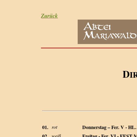
Zurück
D
I
01.
rot
Donnerstag – Fer. V - HL
02.
weiß
Freitag - Fer. VI - FE