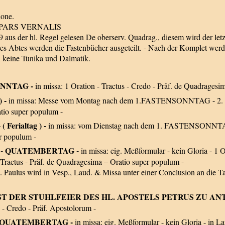
ione.
 PARS VERNALIS
9 aus der hl. Regel gelesen De oberserv. Quadrag., diesem wird der letz
 Abtes werden die Fastenbücher ausgeteilt. - Nach der Komplet werde
en keine Tunika und Dalmatik.
SONNTAG -
in missa: 1 Oration - Tractus - Credo - Präf. de Quadragesim
) -
in missa: Messe vom Montag nach dem 1.FASTENSONNTAG - 2. 
tio super populum -
 ( Ferialtag ) -
in missa: vom Dienstag nach dem 1. FASTENSONNTAG -
r populum -
e ea - QUATEMBERTAG -
in missa: eig. Meßformular - kein Gloria - 1 
- Tractus - Präf. de Quadragesima – Oratio super populum -
. Paulus wird in Vesp., Laud. & Missa unter einer Conclusion an die 
- FEST DER STUHLFEIER DES HL. APOSTELS PETRUS ZU ANTIO
 Credo - Präf. Apostolorum -
 ea - QUATEMBERTAG -
in missa: eig. Meßformular - kein Gloria 