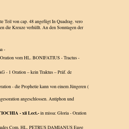
te Teil von cap. 48 angefügt In Quadrag. vero
n die Kreuze verhüllt. An den Sonntagen der
a -
Oration vom HL. BONIFATIUS - Tractus -
 1 Oration – kein Traktus – Präf. de
Oration - die Prophetie kann von einem Jüngeren (
Tagesoration angeschlossen. Antiphon und
CHIA - xii Lect.-
in missa: Gloria - Oration
- in Laudes Com. HL. PETRUS DAMIANUS Euge