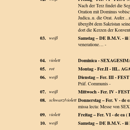
Nach der Terz findet die Seg
Oration mit Dominus vobiscum
Judica..u. die Orat. Aufer…
übergibt dem Sakristan seine
dort die Kerzen der Konvent
03.
weiß
Samstag – DE B.M.V. - iii 
veneratione… -
04.
violett
Dominica - SEXAGESIM
05.
rot
Montag - Fer.II - HL. A
06.
weiß
Dienstag – Fer. III - FE
Präf. Communis -
07.
weiß
Mittwoch - Fer. IV - FE
08.
schwarz/violett
Donnerstag – Fer. V - de
missa lecta: Messe von SEX
09.
violett
Freitag – Fer. VI - de ea ( 
10.
weiß
Samstag – DE B.M.V. - iii 