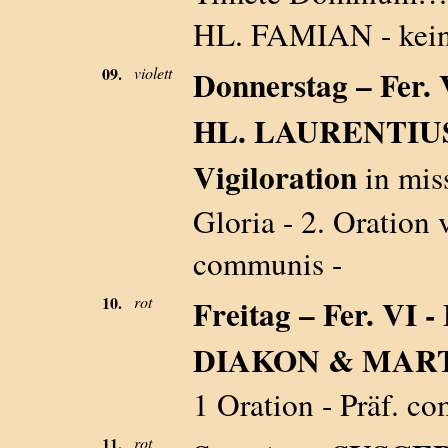
HL. FAMIAN - kein 
09.
violett
Donnerstag – Fer
HL. LAURENTIUS -
Vigiloration
in mis
Gloria - 2. Oratio
communis -
10.
rot
Freitag – Fer. V
DIAKON & MART.
1 Oration - Präf. c
11.
rot