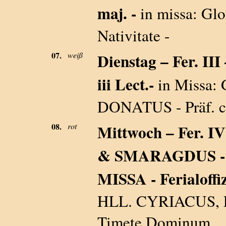
maj. -
in missa: Glo
Nativitate -
07.
weiß
Dienstag – Fer. 
iii Lect.-
in Missa: 
DONATUS - Präf. 
08.
rot
Mittwoch – Fer.
& SMARAGDUS 
MISSA - Ferialoffi
HLL. CYRIACUS
Timete Dominum…- k