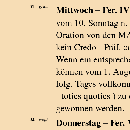
01.
grün
Mittwoch – Fer. IV 
vom 10. Sonntag n. P
Oration von de
kein Credo - Präf. 
Wenn ein entspreche
können vom 1. Augus
folg. Tages vollkom
- toties quoties ) 
gewonnen werden.
02.
weiß
Donnerstag – Fer