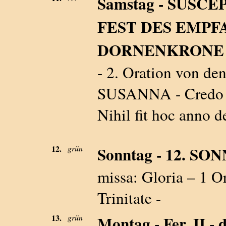
Samstag - SUSCE
FEST DES EMPF
DORNENKRONE –
- 2. Oration von 
SUSANNA - Credo - 
Nihil fit hoc anno d
12.
grün
Sonntag - 12. S
missa: Gloria – 1 Or
Trinitate -
13.
grün
Montag - Fer. II - d