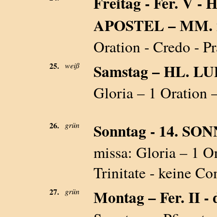
Freitag - Fer. V
APOSTEL – MM. m
Oration - Credo - Pr
25.
weiß
Samstag – HL. LU
Gloria – 1 Oration 
26.
grün
Sonntag - 14. S
missa: Gloria – 1 Or
Trinitate - keine Co
27.
grün
Montag – Fer. II - d