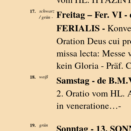
17.
schwarz
Freitag – Fer. VI 
/ grün -
FERIALIS -
Konven
Oration Deus cui p
missa lecta: Messe 
kein Gloria - Präf.
18.
weiß
Samstag - de B.M.V.
2. Oratio vom HL. 
in veneratione…-
19.
grün
Sonntag - 13. S