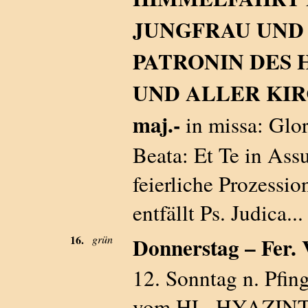
JUNGFRAU UND
PATRONIN DES 
UND ALLER KIR
maj.-
in missa: Glor
Beata: Et Te in As
feierliche Prozessio
entfällt Ps. Judica
16.
grün
Donnerstag – Fer. V
12. Sonntag n. Pfing
vom HL. HYAZINTH