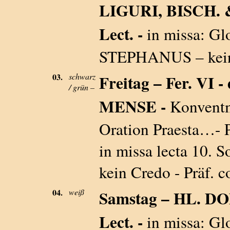
LIGURI, BISCH. 
Lect. -
in missa: Gl
STEPHANUS – kein 
03.
schwarz
Freitag – Fer. VI 
/ grün –
MENSE -
Konventm
Oration Praesta…- P
in missa lecta 10. S
kein Credo - Präf. 
04.
weiß
Samstag – HL. D
Lect. -
in missa: Glo