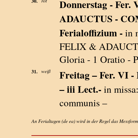
30.
rot
Donnerstag - Fer.
ADAUCTUS - CO
Ferialoffizium -
in 
FELIX & ADAUCTUS 
Gloria - 1 Oratio - 
31.
weiß
Freitag – Fer. V
– iii Lect.-
in missa:
communis –
An Ferialtagen (de ea) wird in der Regel das Messfo