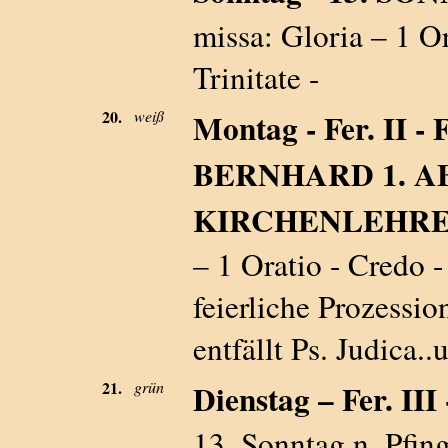
missa: Gloria – 1 Or
Trinitate -
20.
weiß
Montag - Fer. I
BERNHARD 1. A
KIRCHENLEHRER 
– 1 Oratio - Credo -
feierliche Prozessio
entfällt Ps. Judica
21.
grün
Dienstag – Fer. III 
13. Sonntag n. Pfing