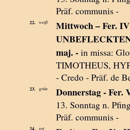
Präf. communis -
22.
weiß
Mittwoch – Fer. I
UNBEFLECKTEN
maj. -
in missa: Gl
TIMOTHEUS, HY
- Credo - Präf. de B
23.
grün
Donnerstag - Fer. V
13. Sonntag n. Pfing
Präf. communis -
24.
rot