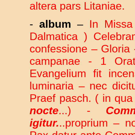
altera pars Litaniae.
-
album
–
In Missa
Dalmatica ) Celebra
confessione – Gloria 
campanae - 1 Orati
Evangelium fit incen
luminaria – nec dici
Praef pasch. ( in qua
nocte
...) -
Comm
igitur.
..proprium – n