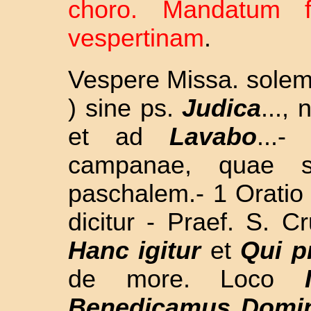
choro. Mandatum f
vespertinam
.
Vespere Missa. solem
) sine ps.
Judica
...,
et ad
Lavabo
...
campanae, quae si
paschalem.- 1 Oratio 
dicitur - Praef. S. C
Hanc igitur
et
Qui pr
de more. Loco
Benedicamus Domi