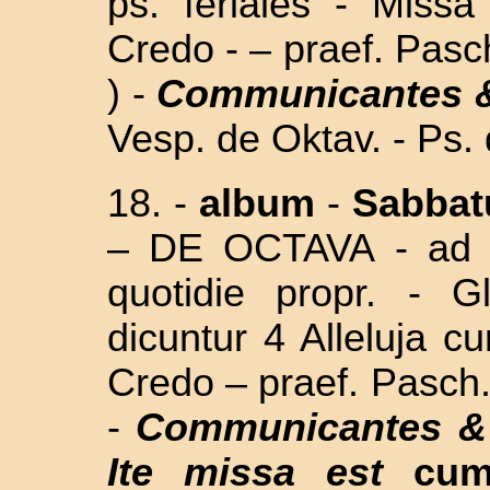
ps. feriales - Missa
Credo - – praef. Pasch
) -
Communicantes &
Vesp. de Oktav. - Ps.
18. -
album
-
Sabba
– DE OCTAVA
- ad 
quotidie propr. - G
dicuntur 4 Alleluja 
Credo – praef. Pasch.
-
Communicantes & 
Ite missa est
cum 