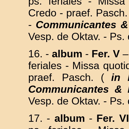
ps. feriales - Missa
Credo - praef. Pasch.
-
Communicantes & 
Vesp. de Oktav. - Ps.
16. -
album
-
Fer. V
–
feriales - Missa quoti
praef. Pasch. (
in h
Communicantes & H
Vesp. de Oktav. - Ps.
17. -
album
-
Fer. V