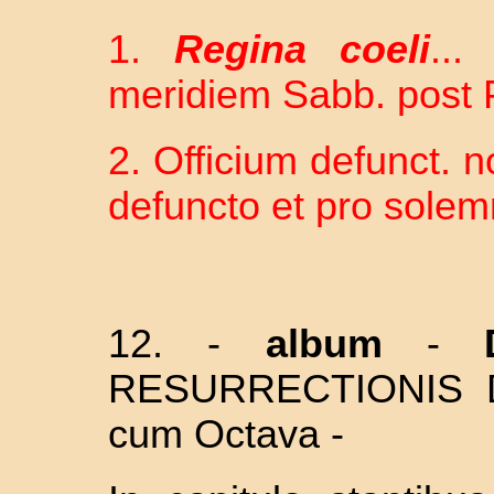
1.
Regina coeli
...
meridiem Sabb. post P
2. Officium defunct. no
defuncto et pro solem
12. -
album
-
D
RESURRECTIONIS 
cum Octava -