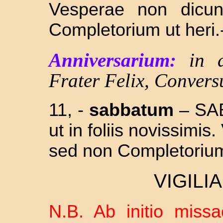
Vesperae non dicun
Completorium ut heri.
Anniversarium:
in 
Frater Felix, Convers
11, -
sabbatum
– SAB
ut in foliis novissimis
sed non Completoriu
VIGILI
N.B. Ab initio missae