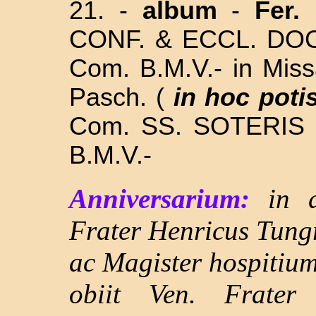
21. -
album
-
Fer. 
CONF. & ECCL. DOC
Com. B.M.V.- in
Miss
Pasch. (
in hoc pot
Com. SS. SOTERIS 
B.M.V.-
Anniversarium:
in 
Frater Henricus Tung
ac Magister hospitiu
obiit Ven. Frater