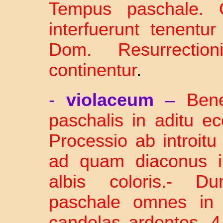
Tempus paschale. Q
interfuerunt tenentu
Dom. Resurrection
continentur
.
-
violaceum
–
Bene
paschalis in aditu e
Processio ab introit
ad quam diaconus in
albis coloris.- D
paschale omnes in l
candelas ardentes. 4 