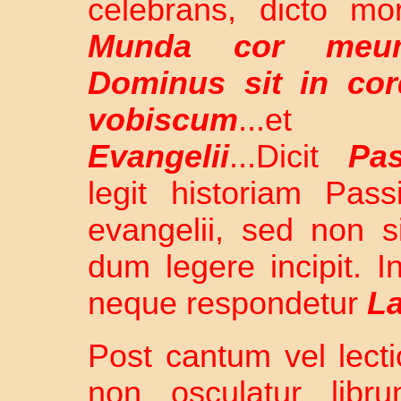
celebrans, dicto mor
Munda cor meu
Dominus sit in co
vobiscum
...e
Evangelii
...Dicit
Pa
legit historiam Pass
evangelii, sed non s
dum legere incipit. I
neque respondetur
La
Post cantum vel lect
non osculatur libr