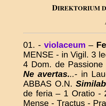
D
IREKTORIUM 
01. -
violaceum
–
Fe
MENSE - in Vigil. 3 le
4 Dom. de Passione
Ne avertas.
..
- in La
ABBAS O.N.
Simila
de feria – 1 Oratio -
Mense - Tractus - Pra