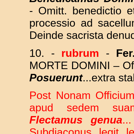
- Omitt. benedictio 
processio ad sacell
Deinde sacrista denud
10. -
rubrum
-
Fer
MORTE DOMINI – Offic
Posuerunt
...extra sta
Post Nonam Officium 
apud sedem suam 
Flectamus genua
..
Subdiaconus legit 