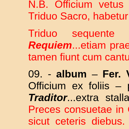
N.B. Officium vetus 
Triduo Sacro, habetur i
Triduo sequente 
Requiem
...etiam pr
tamen fiunt cum cantu
09. -
album
–
Fer. 
Officium ex foliis –
Traditor
...extra sta
Preces consuetae in C
sicut ceteris diebus