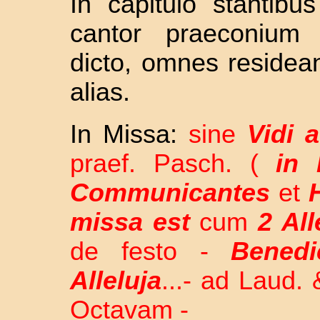
In capitulo stantibu
cantor praeconium 
dicto, omnes residea
alias.
In Missa:
sine
Vidi 
praef. Pasch. (
in
Communicantes
et
missa est
cum
2 All
de festo -
Benedi
Alleluja
...- ad Laud
Octavam -