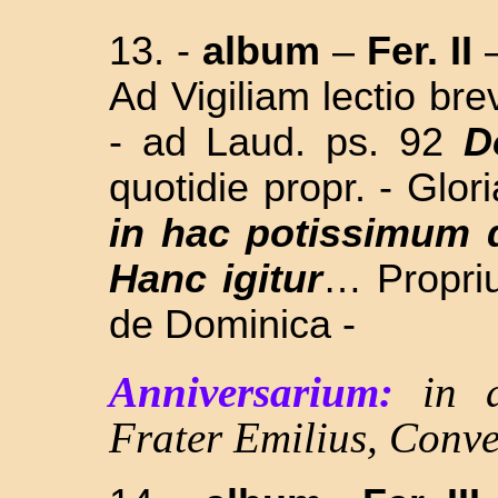
13. -
album
–
Fer. II
Ad Vigiliam lectio b
- ad Laud. ps. 92
D
quotidie propr. - Glor
in hac potissimum 
Hanc igitur
… Propriu
de Dominica -
Anniversarium:
in 
Frater Emilius, Conv