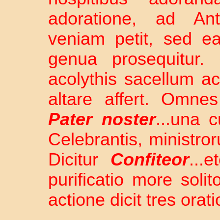
adoratione, ad A
veniam petit, sed e
genua prosequitur.
acolythis sacellum a
altare affert. Omne
Pater noster
...una 
Celebrantis, ministr
Dicitur
Confiteor
...
purificatio more soli
actione dicit tres orat