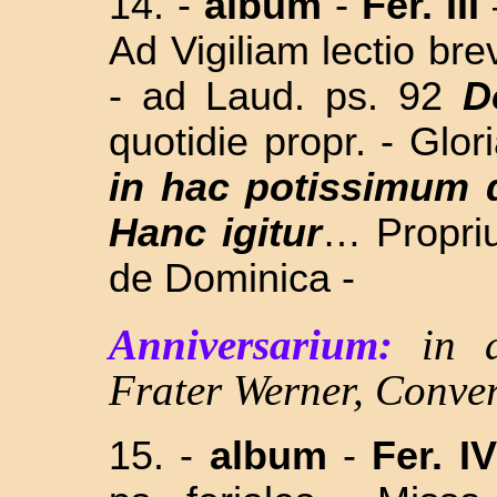
14. -
album
-
Fer. III
Ad Vigiliam lectio b
- ad Laud. ps. 92
D
quotidie propr. - Glor
in hac potissimum 
Hanc igitur
… Propriu
de Dominica -
Anniversarium:
in 
Frater Werner, Conve
15. -
album
-
Fer. I