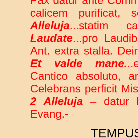
Pax datur ante Com
calicem purificat, 
Alleluja
...statim 
Laudate
...pro Laudi
Ant. extra stalla. De
Et valde mane.
.
Cantico absoluto, an
Celebrans perficit M
2 Alleluja
– datur be
Evang.-
TEMPU