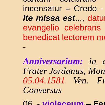
incensatur – Credo - 
Ite missa est
...,
datu
evangelio celebrans 
benedicat lectorem 
-
Anniversarium:
in 
Frater Jordanus, Mon
05.04.1581
Ven. Fra
Conversus
06. -
violaceum
–
Fer