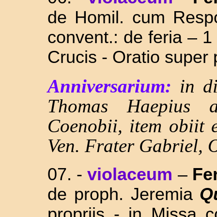
de Homil. cum Respon
convent.: de feria – 1
Crucis - Oratio super 
Anniversarium:
in d
Thomas Haepius a
Coenobii, item obiit
Ven. Frater Gabriel, 
07. -
violaceum
–
Fer
de proph. Jeremia
Q
propriis - in Missa 