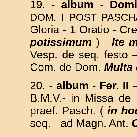
19. -
album
-
Domi
DOM. I POST PASCH
Gloria - 1 Oratio - Cr
potissimum
) -
Ite 
Vesp. de seq. festo
Com. de Dom.
Multa
20. -
album
-
Fer. II 
B.M.V.- in
Missa de 
praef. Pasch. (
in ho
seq. -
ad Magn. Ant.