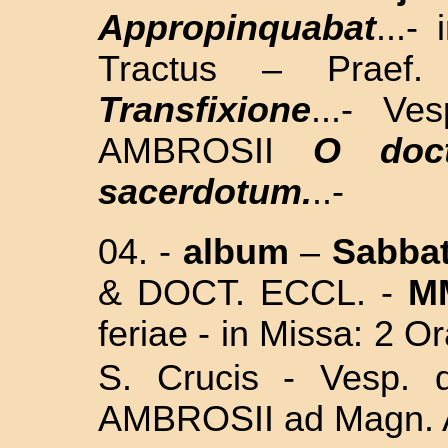
Appropinquabat
...-
Tractus – Prae
Transfixione
...- V
AMBROSII
O doct
sacerdotum.
..-
04. -
album
–
Sabba
&
DOCT. ECCL. -
MM
feriae - in Missa: 2 Or
S. Crucis - Vesp. 
AMBROSII ad Magn. 