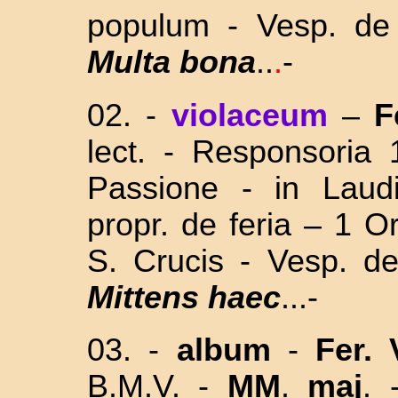
populum - Vesp. de
Multa bona
..
.
-
02. -
violaceum
–
F
lect. - Responsoria
Passione
- in Laud
propr. de feria – 1 O
S. Crucis - Vesp. de
Mittens haec
...-
03. -
album
-
Fer. 
B.M.V. -
MM
.
maj
. 