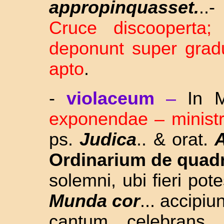
appropinquasset.
..
Cruce
discooperta
deponunt super gradu
apto
.
-
violaceum
–
In M
exponendae – ministri
ps.
Judica
.. & orat.
Ordinarium de quad
solemni, ubi fieri pot
Munda cor
... accipi
cantum celebrans