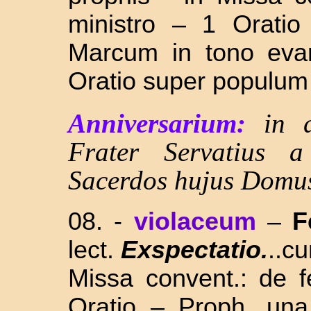
ministro – 1 Oratio
Marcum in tono evang
Oratio super populum 
Anniversarium:
in 
Frater Servatius 
Sacerdos hujus Domu
08. -
violaceum
–
F
lect.
Exspectatio.
..c
Missa convent.: de f
Oratio – Proph. una 