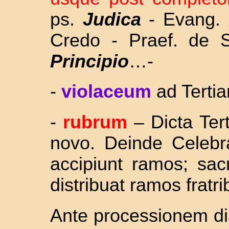
ps.
Judica
- Evang.
Credo - Praef. de 
Principio
…-
-
violaceum
ad Tertia
-
rubrum
– Dicta Ter
novo. Deinde Celebra
accipiunt ramos; sac
distribuat ramos fratri
Ante processionem d