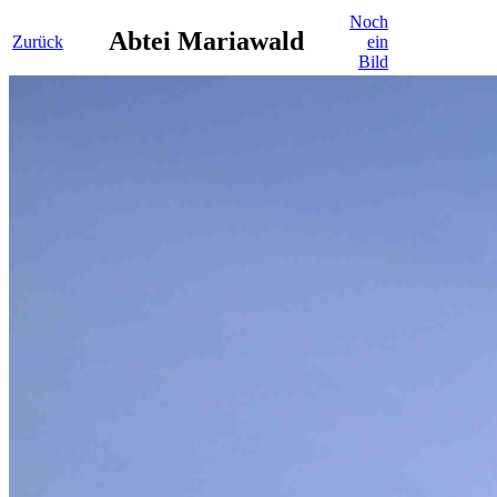
Noch
Abtei Mariawald
Zurück
ein
Bild