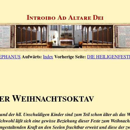
Introibo Ad Altare Dei
Aufwärts:
Vorherige Seite:
TEPHANUS
Index
DIE HEILIGENFES
W
DER
EIHNACHTSOKTAV
 und der hll. Unschuldigen Kinder sind zum Teil schon älter als das 
wohl läßt sich eine gewisse Beziehung dieser Feste zum Weihnachtsg
umgestaltenden Kraft an den Seelen fruchtbar erweist und diese der 