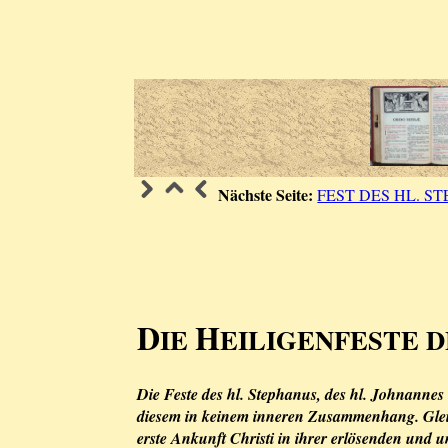
Nächste Seite:
FEST DES HL. S
D
H
IE
EILIGENFESTE 
Die Feste des hl. Stephanus, des hl. Johnannes
diesem in keinem inneren Zusammenhang. Gleich
erste Ankunft Christi in ihrer erlösenden und 