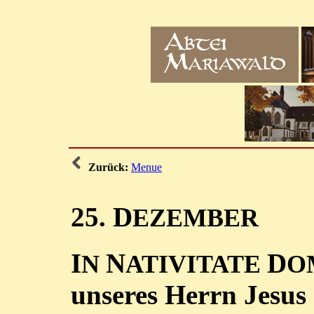
Zurück:
Menue
25. D
EZEMBER
I
N
D
N
ATIVITATE
O
unseres Herrn Jesus